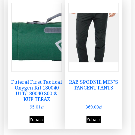
Futerał First Tactical
RAB SPODNIE MEN’S
Oxygen Kit 180040
TANGENT PANTS
U1T/180040 800 ®
KUP TERAZ
95,01
zł
369,00
zł
Zobacz
Zobacz