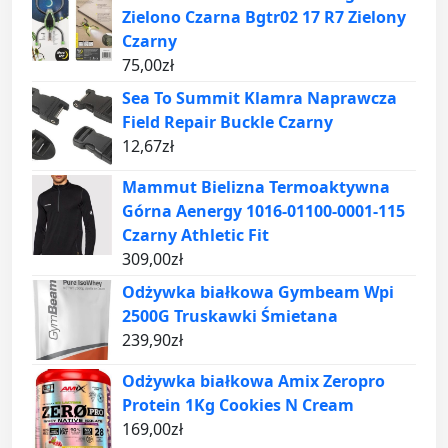
Zielono Czarna Bgtr02 17 R7 Zielony
Czarny
75,00
zł
Sea To Summit Klamra Naprawcza
Field Repair Buckle Czarny
12,67
zł
Mammut Bielizna Termoaktywna
Górna Aenergy 1016-01100-0001-115
Czarny Athletic Fit
309,00
zł
Odżywka białkowa Gymbeam Wpi
2500G Truskawki Śmietana
239,90
zł
Odżywka białkowa Amix Zeropro
Protein 1Kg Cookies N Cream
169,00
zł