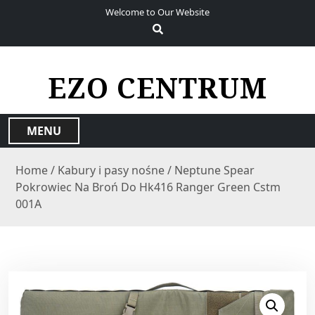
S
Welcome to Our Website
k
i
p
t
EZO CENTRUM
o
c
o
MENU
n
t
Home
/
Kabury i pasy nośne
/ Neptune Spear
e
Pokrowiec Na Broń Do Hk416 Ranger Green Cstm
n
001A
t