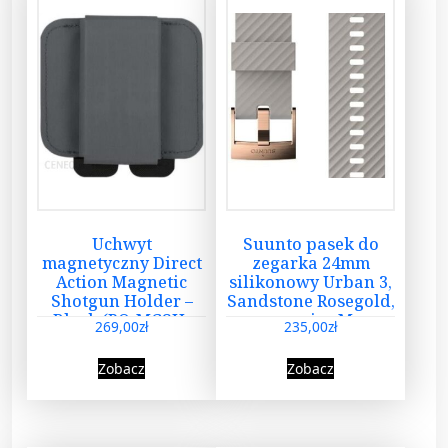
Uchwyt
Suunto pasek do
magnetyczny Direct
zegarka 24mm
Action Magnetic
silikonowy Urban 3,
Shotgun Holder –
Sandstone Rosegold,
Black (PO-MGSH-
rozmiar M
269,00
zł
235,00
zł
CD5-BLK) H
Zobacz
Zobacz