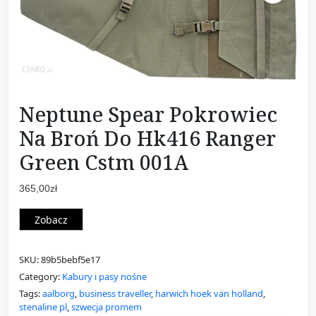
Neptune Spear Pokrowiec
Na Broń Do Hk416 Ranger
Green Cstm 001A
365,00
zł
Zobacz
SKU:
89b5bebf5e17
Category:
Kabury i pasy nośne
Tags:
aalborg
,
business traveller
,
harwich hoek van holland
,
stenaline pl
,
szwecja promem