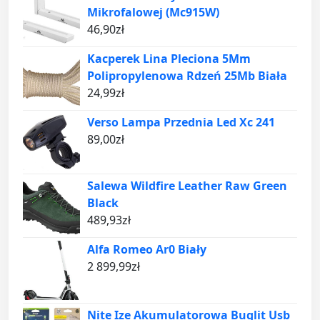
Mikrofalowej (Mc915W)
46,90
zł
Kacperek Lina Pleciona 5Mm
Polipropylenowa Rdzeń 25Mb Biała
24,99
zł
Verso Lampa Przednia Led Xc 241
89,00
zł
Salewa Wildfire Leather Raw Green
Black
489,93
zł
Alfa Romeo Ar0 Biały
2 899,99
zł
Nite Ize Akumulatorowa Buglit Usb