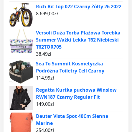
Rich Bit Top 022 Czarny Żółty 26 2022
8 699,00
zł
Versoli Duża Torba Plażowa Torebka
Summer Ważki Lekka T62 Niebieski
T62TOR705
38,49
zł
Sea To Summit Kosmetyczka
Podróżna Toiletry Cell Czarny
114,99
zł
Regatta Kurtka puchowa Winslow
RWN187 Czarny Regular Fit
149,00
zł
Deuter Vista Spot 40Cm Sienna
Marine
254,00
zł