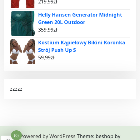
219,99
zł
Helly Hansen Generator Midnight
Green 20L Outdoor
359,99
zł
Kostium Kąpielowy Bikini Koronka
Strój Push Up S
59,99
zł
zzzzz
Powered by WordPress
Theme: beshop by
(0)