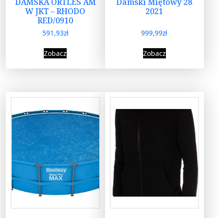
DAMSKA ORTLES AM
Damski Miętowy 28
W JKT – RHODO
2021
RED/0910
591,93
zł
999,99
zł
Zobacz
Zobacz