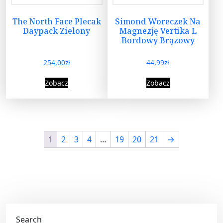
The North Face Plecak
Simond Woreczek Na
Daypack Zielony
Magnezję Vertika L
Bordowy Brązowy
254,00
zł
44,99
zł
Zobacz
Zobacz
1
2
3
4
…
19
20
21
→
Search