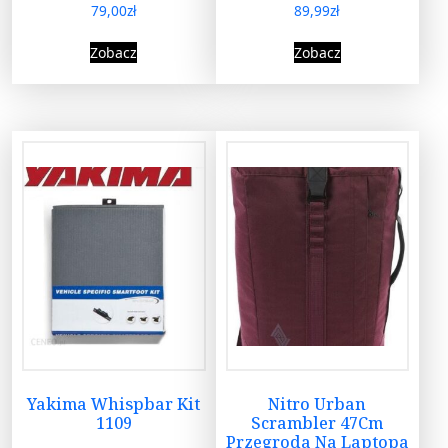
79,00
zł
89,99
zł
Zobacz
Zobacz
Yakima Whispbar Kit
Nitro Urban
1109
Scrambler 47Cm
Przegroda Na Laptopa