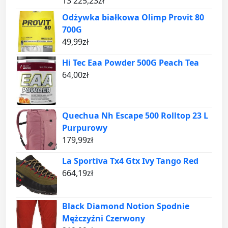
13 225,23
zł
Odżywka białkowa Olimp Provit 80
700G
49,99
zł
Hi Tec Eaa Powder 500G Peach Tea
64,00
zł
Quechua Nh Escape 500 Rolltop 23 L
Purpurowy
179,99
zł
La Sportiva Tx4 Gtx Ivy Tango Red
664,19
zł
Black Diamond Notion Spodnie
Mężczyźni Czerwony