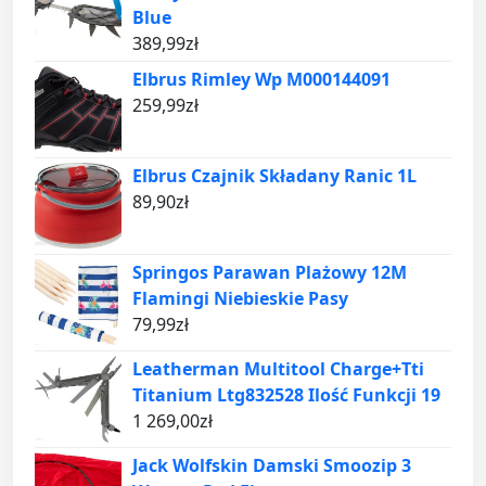
Blue
389,99
zł
Elbrus Rimley Wp M000144091
259,99
zł
Elbrus Czajnik Składany Ranic 1L
89,90
zł
Springos Parawan Plażowy 12M
Flamingi Niebieskie Pasy
79,99
zł
Leatherman Multitool Charge+Tti
Titanium Ltg832528 Ilość Funkcji 19
1 269,00
zł
Jack Wolfskin Damski Smoozip 3