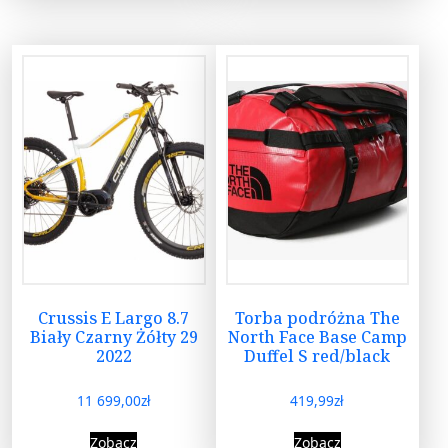
Crussis E Largo 8.7
Torba podróżna The
Biały Czarny Żółty 29
North Face Base Camp
2022
Duffel S red/black
11 699,00
zł
419,99
zł
Zobacz
Zobacz