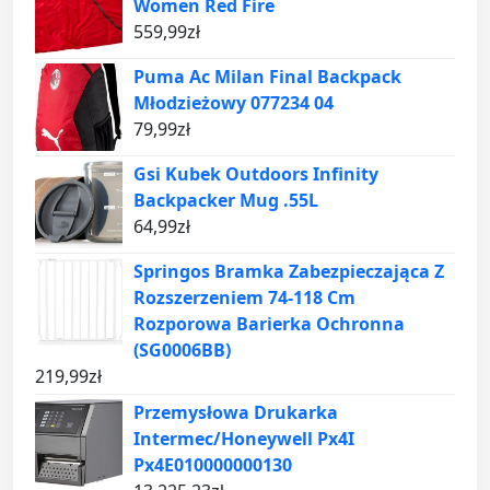
Women Red Fire
559,99
zł
Puma Ac Milan Final Backpack
Młodzieżowy 077234 04
79,99
zł
Gsi Kubek Outdoors Infinity
Backpacker Mug .55L
64,99
zł
Springos Bramka Zabezpieczająca Z
Rozszerzeniem 74-118 Cm
Rozporowa Barierka Ochronna
(SG0006BB)
219,99
zł
Przemysłowa Drukarka
Intermec/Honeywell Px4I
Px4E010000000130