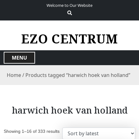
S
Welcome to Our Website
k
i
p
t
EZO CENTRUM
o
c
o
MENU
n
t
Home
/ Products tagged “harwich hoek van holland”
e
n
t
harwich hoek van holland
Showing 1–16 of 333 results