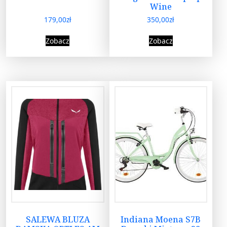
Wine
179,00
zł
350,00
zł
Zobacz
Zobacz
SALEWA BLUZA
Indiana Moena S7B