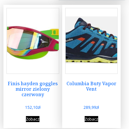
Finis hayden goggles
Columbia Buty Vapor
mirror zielony
Vent
czerwony
152,10
zł
289,99
zł
Zobacz
Zobacz