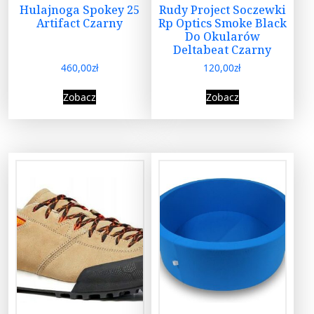
Hulajnoga Spokey 25
Rudy Project Soczewki
Artifact Czarny
Rp Optics Smoke Black
Do Okularów
Deltabeat Czarny
460,00
zł
120,00
zł
Zobacz
Zobacz