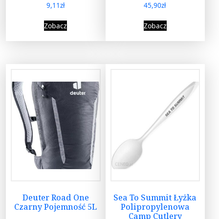
9,11
zł
45,90
zł
Zobacz
Zobacz
Deuter Road One
Sea To Summit Łyżka
Czarny Pojemność 5L
Polipropylenowa
Camp Cutlery