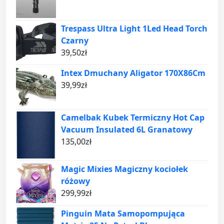
Trespass Ultra Light 1Led Head Torch
Czarny
39,50
zł
Intex Dmuchany Aligator 170X86Cm
39,99
zł
Camelbak Kubek Termiczny Hot Cap
Vacuum Insulated 6L Granatowy
135,00
zł
Magic Mixies Magiczny kociołek
różowy
299,99
zł
Pinguin Mata Samopompująca