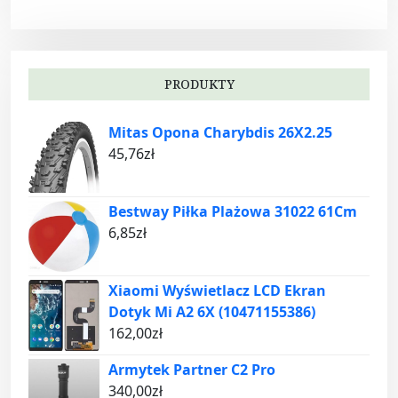
PRODUKTY
Mitas Opona Charybdis 26X2.25
45,76
zł
Bestway Piłka Plażowa 31022 61Cm
6,85
zł
Xiaomi Wyświetlacz LCD Ekran
Dotyk Mi A2 6X (10471155386)
162,00
zł
Armytek Partner C2 Pro
340,00
zł