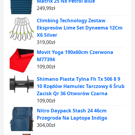
Matrix 25 Nx Petrol Blue
249,99
zł
Climbing Technology Zestaw
Ekspresów Lime Set Dyneema 12Cm
X6 Silver
319,00
zł
Movit Yoga 190x60cm Czerwona
M77394
109,00
zł
Shimano Piasta Tylna Fh Tx 506 8 9
10 Rzędów Hamulec Tarczowy 6 Śrub
Zacisk Qr 36 Otworów Czarna
109,00
zł
Nitro Daypack Stash 24 46cm
Przegroda Na Laptopa Indigo
304,00
zł