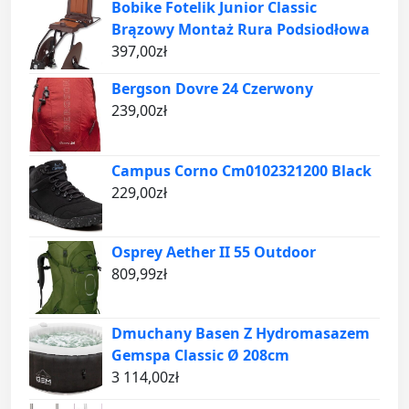
Bobike Fotelik Junior Classic
Brązowy Montaż Rura Podsiodłowa
397,00
zł
Bergson Dovre 24 Czerwony
239,00
zł
Campus Corno Cm0102321200 Black
229,00
zł
Osprey Aether II 55 Outdoor
809,99
zł
Dmuchany Basen Z Hydromasazem
Gemspa Classic Ø 208cm
3 114,00
zł