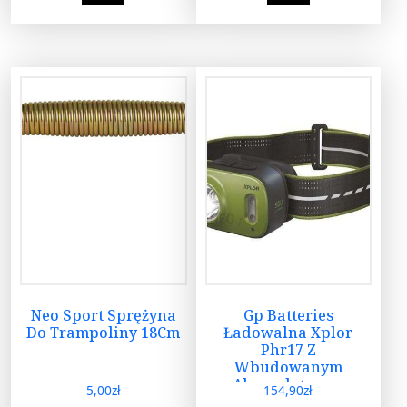
Neo Sport Sprężyna
Gp Batteries
Do Trampoliny 18Cm
Ładowalna Xplor
Phr17 Z
Wbudowanym
Akumulatorem
5,00
zł
154,90
zł