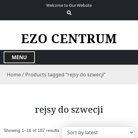
S
Welcome to Our Website
k
i
p
t
EZO CENTRUM
o
c
o
MENU
n
t
Home
/ Products tagged “rejsy do szwecji”
e
n
t
rejsy do szwecji
Showing 1–16 of 187 results