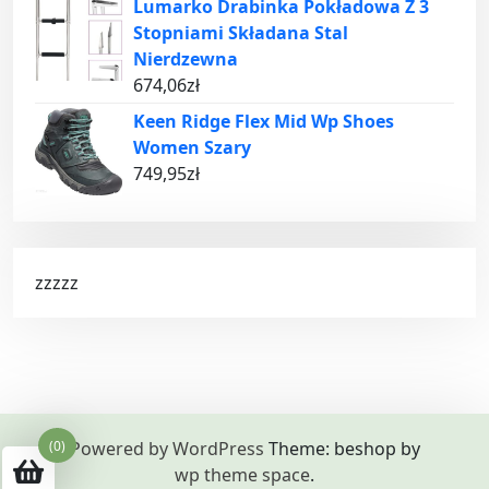
Lumarko Drabinka Pokładowa Z 3
Stopniami Składana Stal
Nierdzewna
674,06
zł
Keen Ridge Flex Mid Wp Shoes
Women Szary
749,95
zł
zzzzz
(0)
Powered by WordPress
Theme: beshop by
wp theme space
.