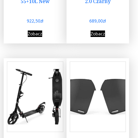
55+10L New
2.0 Czarny
922,50
zł
689,00
zł
Zobacz
Zobacz