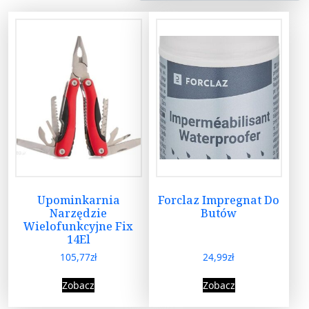
Upominkarnia
Forclaz Impregnat Do
Narzędzie
Butów
Wielofunkcyjne Fix
14El
105,77
zł
24,99
zł
Zobacz
Zobacz