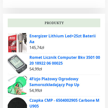
PRODUKTY
Energizer Lithium Led+2Szt Baterii
Aa
145,74
zł
Romet Licznik Computer Bkv 3501 00
20 18922 06 00025
54,99
zł
4Fizjo Plażowy Ogrodowy
Samorozkładający Pop Up
54,99
zł
Czapka CMP - 6504002905 Carbone M
U905