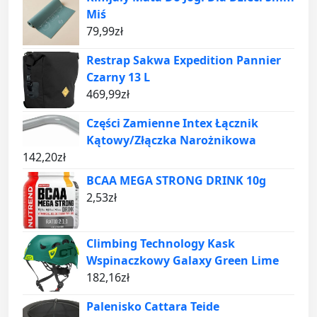
Miś
79,99
zł
Restrap Sakwa Expedition Pannier
Czarny 13 L
469,99
zł
Części Zamienne Intex Łącznik
Kątowy/Złączka Narożnikowa
142,20
zł
BCAA MEGA STRONG DRINK 10g
2,53
zł
Climbing Technology Kask
Wspinaczkowy Galaxy Green Lime
182,16
zł
Palenisko Cattara Teide