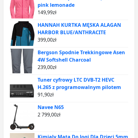
pink lemonade
149,99
zł
HANNAH KURTKA MĘSKA ALAGAN
HARBOR BLUE/ANTHRACITE
399,00
zł
Bergson Spodnie Trekkingowe Asen
4W Softshell Charcoal
239,00
zł
Tuner cyfrowy LTC DVB-T2 HEVC
H.265 z programowalnym pilotem
91,90
zł
Navee N65
2 799,00
zł
Kimjaly Mata Do Jogi Dla Dzieci 5mm