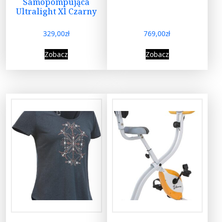
Samopompująca
Ultralight Xl Czarny
329,00
zł
769,00
zł
Zobacz
Zobacz