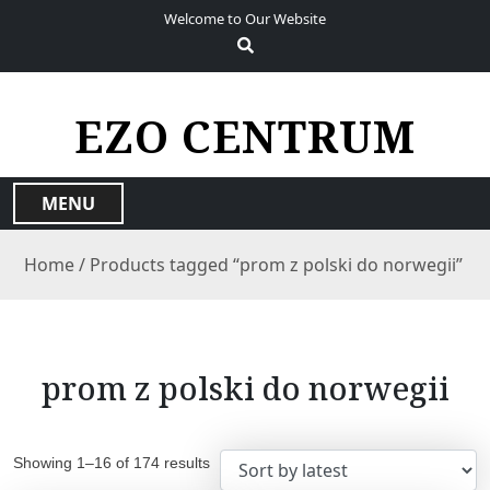
S
Welcome to Our Website
k
i
p
t
EZO CENTRUM
o
c
o
MENU
n
t
Home
/ Products tagged “prom z polski do norwegii”
e
n
t
prom z polski do norwegii
Showing 1–16 of 174 results