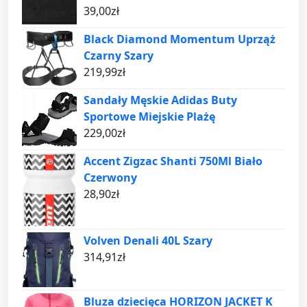
39,00
zł
Black Diamond Momentum Uprząż
Czarny Szary
219,99
zł
Sandały Męskie Adidas Buty
Sportowe Miejskie Plażę
229,00
zł
Accent Zigzac Shanti 750Ml Biało
Czerwony
28,90
zł
Volven Denali 40L Szary
314,91
zł
Bluza dziecięca HORIZON JACKET K