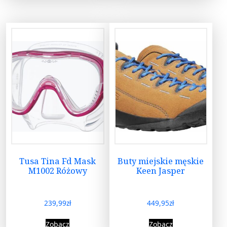
Tusa Tina Fd Mask
Buty miejskie męskie
M1002 Różowy
Keen Jasper
239,99
zł
449,95
zł
Zobacz
Zobacz