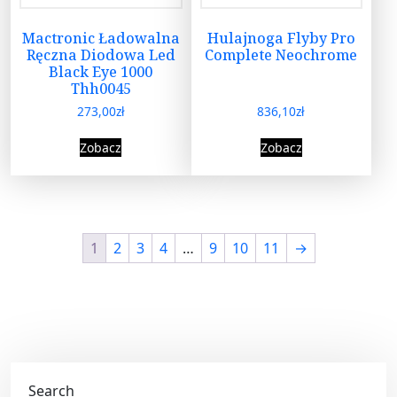
Mactronic Ładowalna
Hulajnoga Flyby Pro
Ręczna Diodowa Led
Complete Neochrome
Black Eye 1000
Thh0045
273,00
zł
836,10
zł
Zobacz
Zobacz
1
2
3
4
…
9
10
11
→
Search