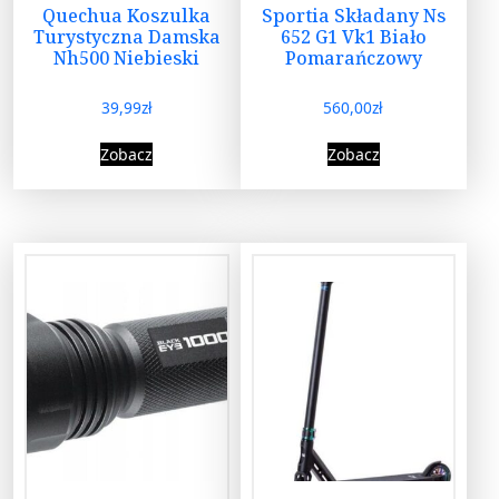
Quechua Koszulka
Sportia Składany Ns
Turystyczna Damska
652 G1 Vk1 Biało
Nh500 Niebieski
Pomarańczowy
39,99
zł
560,00
zł
Zobacz
Zobacz