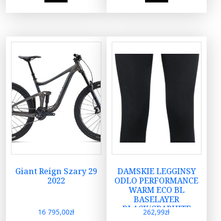
Giant Reign Szary 29
DAMSKIE LEGGINSY
2022
ODLO PERFORMANCE
WARM ECO BL
BASELAYER
BLACK/GRAPHITE
16 795,00
zł
262,99
zł
GREY