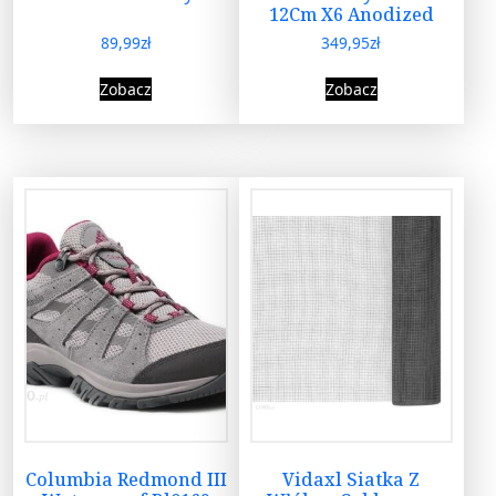
12Cm X6 Anodized
89,99
zł
349,95
zł
Zobacz
Zobacz
Columbia Redmond III
Vidaxl Siatka Z