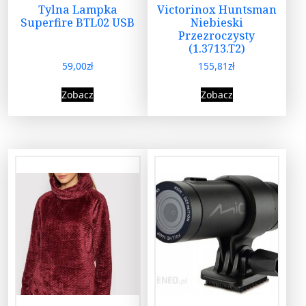
Tylna Lampka
Victorinox Huntsman
Superfire BTL02 USB
Niebieski
Przezroczysty
(1.3713.T2)
59,00
zł
155,81
zł
Zobacz
Zobacz