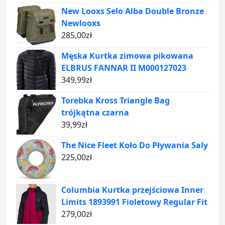
New Looxs Selo Alba Double Bronze
Newlooxs
285,00
zł
Męska Kurtka zimowa pikowana
ELBRUS FANNAR II M000127023
349,99
zł
Torebka Kross Triangle Bag
trójkątna czarna
39,99
zł
The Nice Fleet Koło Do Pływania Saly
225,00
zł
Columbia Kurtka przejściowa Inner
Limits 1893991 Fioletowy Regular Fit
279,00
zł