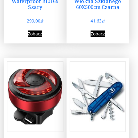
Waterproof Bl0169
Włókna Szklanego
Szary
60X500cm Czarna
299,00
zł
41,63
zł
Zobacz
Zobacz