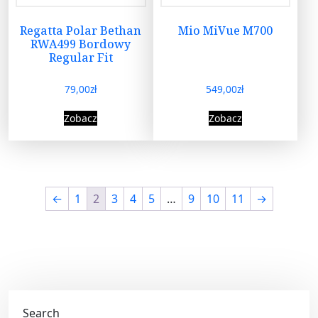
Regatta Polar Bethan
Mio MiVue M700
RWA499 Bordowy
Regular Fit
79,00
zł
549,00
zł
Zobacz
Zobacz
←
1
2
3
4
5
…
9
10
11
→
Search