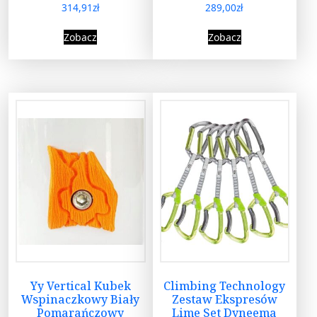
314,91
zł
289,00
zł
Zobacz
Zobacz
Yy Vertical Kubek
Climbing Technology
Wspinaczkowy Biały
Zestaw Ekspresów
Pomarańczowy
Lime Set Dyneema