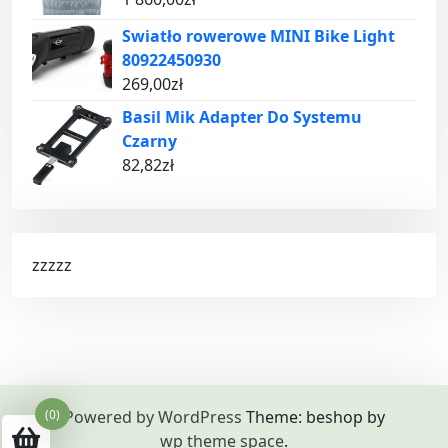
Swiatło rowerowe MINI Bike Light
80922450930
269,00
zł
Basil Mik Adapter Do Systemu
Czarny
82,82
zł
zzzzz
(0)
Powered by WordPress
Theme: beshop by
wp theme space
.