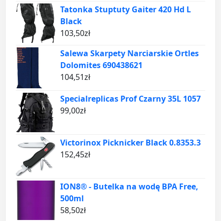
Tatonka Stuptuty Gaiter 420 Hd L
Black
103,50
zł
Salewa Skarpety Narciarskie Ortles
Dolomites 690438621
104,51
zł
Specialreplicas Prof Czarny 35L 1057
99,00
zł
Victorinox Picknicker Black 0.8353.3
152,45
zł
ION8® - Butelka na wodę BPA Free,
500ml
58,50
zł