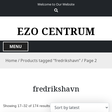
S
Welcome to Our Website
k
i
p
t
EZO CENTRUM
o
c
o
MENU
n
t
Home
/
Products tagged “fredrikshavn”
/ Page 2
e
n
t
fredrikshavn
Showing 17–32 of 174 results