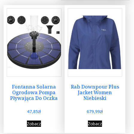
Fontanna Solarna
Rab Downpour Plus
Ogrodowa Pompa
Jacket Women
Pływająca Do Oczka
Niebieski
47,85
zł
679,99
zł
Zobacz
Zobacz