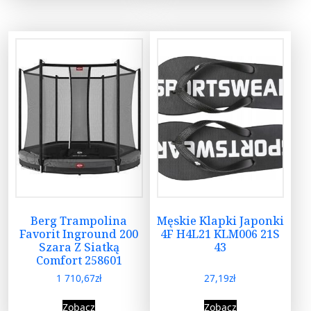
Berg Trampolina
Męskie Klapki Japonki
Favorit Inground 200
4F H4L21 KLM006 21S
Szara Z Siatką
43
Comfort 258601
1 710,67
zł
27,19
zł
Zobacz
Zobacz