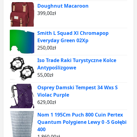
Doughnut Macaroon
399,00
zł
Smith L Squad Xl Chromapop
Everyday Green 02Xp
250,00
zł
Iso Trade Raki Turystyczne Kolce
Antypoślizgowe
55,00
zł
Osprey Damski Tempest 34 Wxs S
Violac Purple
629,00
zł
Nom 1 195Cm Puch 800 Cuin Pertex
Quantum Polygiene Lewy 0 -5 Gołębi
400
1 860,00
zł