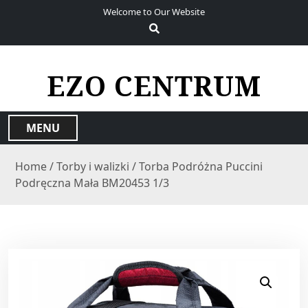
S
Welcome to Our Website
k
i
p
t
EZO CENTRUM
o
c
o
MENU
n
t
Home
/
Torby i walizki
/ Torba Podróżna Puccini
e
Podręczna Mała BM20453 1/3
n
t