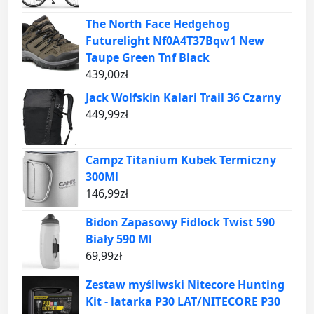
The North Face Hedgehog
Futurelight Nf0A4T37Bqw1 New
Taupe Green Tnf Black
439,00
zł
Jack Wolfskin Kalari Trail 36 Czarny
449,99
zł
Campz Titanium Kubek Termiczny
300Ml
146,99
zł
Bidon Zapasowy Fidlock Twist 590
Biały 590 Ml
69,99
zł
Zestaw myśliwski Nitecore Hunting
Kit - latarka P30 LAT/NITECORE P30