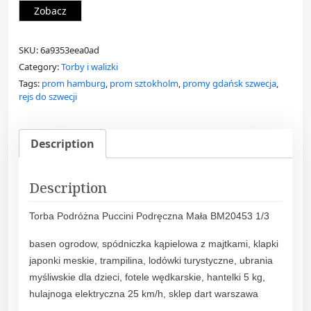
Zobacz
SKU:
6a9353eea0ad
Category:
Torby i walizki
Tags:
prom hamburg
,
prom sztokholm
,
promy gdańsk szwecja
,
rejs do szwecji
Description
Description
Torba Podróżna Puccini Podręczna Mała BM20453 1/3
basen ogrodow, spódniczka kąpielowa z majtkami, klapki
japonki meskie, trampilina, lodówki turystyczne, ubrania
myśliwskie dla dzieci, fotele wędkarskie, hantelki 5 kg,
hulajnoga elektryczna 25 km/h, sklep dart warszawa