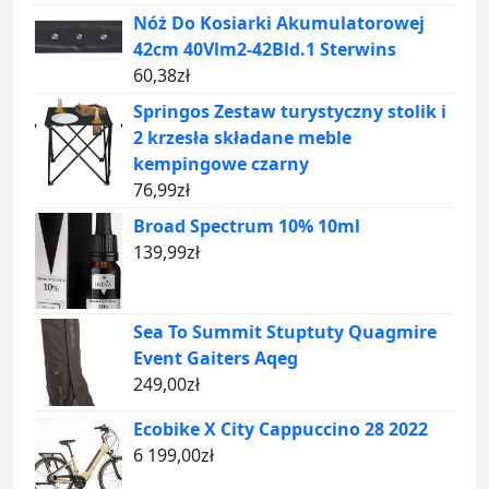
Nóż Do Kosiarki Akumulatorowej
42cm 40Vlm2-42Bld.1 Sterwins
60,38
zł
Springos Zestaw turystyczny stolik i
2 krzesła składane meble
kempingowe czarny
76,99
zł
Broad Spectrum 10% 10ml
139,99
zł
Sea To Summit Stuptuty Quagmire
Event Gaiters Aqeg
249,00
zł
Ecobike X City Cappuccino 28 2022
6 199,00
zł