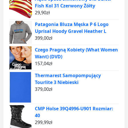
Fish Kol 31 Czerwony Żółty
29,90
zł
Patagonia Bluza Męska P 6 Logo
Uprisal Hoody Gravel Heather L
399,00
zł
Czego Pragną Kobiety (What Women
Want) (DVD)
157,04
zł
Thermarest Samopompujący
Tourlite 3 Niebieski
379,00
zł
CMP Holse 39Q4996-U901 Rozmiar:
40
299,99
zł