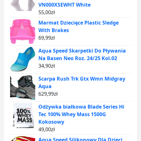
VN000XSEWHT White
55,00
zł
Marmat Dziecięce Plastic Sledge
With Brakes
69,99
zł
Aqua Speed Skarpetki Do Pływania
Na Basen Neo Roz. 24/25 Kol.02
34,90
zł
Scarpa Rush Trk Gtx Wmn Midgray
Aqua
629,99
zł
Odżywka białkowa Blade Series Hi
Tec 100% Whey Mass 1500G
Kokosowy
49,00
zł
Aqua Speed Silikonowy Dla Dzieci