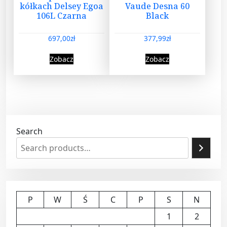
kółkach Delsey Egoa
Vaude Desna 60
106L Czarna
Black
697,00
zł
377,99
zł
Zobacz
Zobacz
Search
P
W
Ś
C
P
S
N
1
2