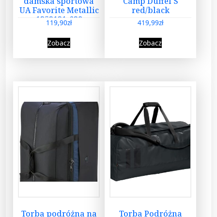
damska sportowa
Camp Duffel S
UA Favorite Metallic
red/black
1352121-628
119,90
zł
419,99
zł
Zobacz
Zobacz
Torba podróżna na
Torba Podróżna