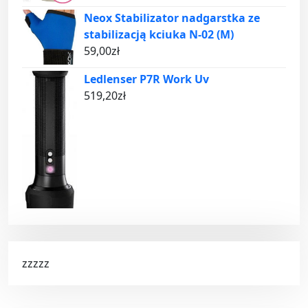
Neox Stabilizator nadgarstka ze
stabilizacją kciuka N-02 (M)
59,00
zł
Ledlenser P7R Work Uv
519,20
zł
zzzzz