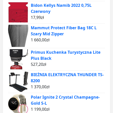
Bidon Kellys Namib 2022 0,75L
Czerwony
17,99
zł
Mammut Protect Fiber Bag 18C L
Szary Mid Zipper
1 660,00
zł
Primus Kuchenka Turystyczna Lite
Plus Black
527,20
zł
BIEŻNIA ELEKTRYCZNA THUNDER TS-
8200
1 370,00
zł
Polar Ignite 2 Crystal Champagne-
Gold S-L
1 199,00
zł