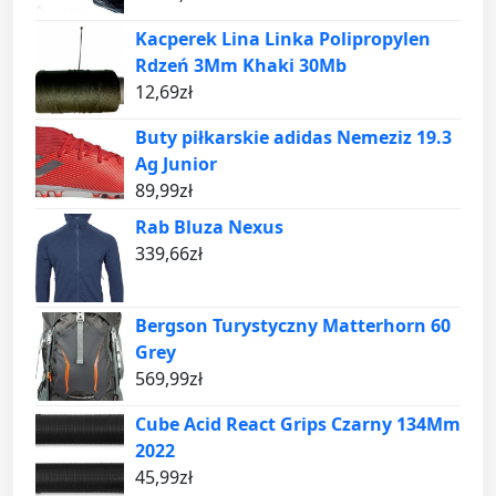
Kacperek Lina Linka Polipropylen
Rdzeń 3Mm Khaki 30Mb
12,69
zł
Buty piłkarskie adidas Nemeziz 19.3
Ag Junior
89,99
zł
Rab Bluza Nexus
339,66
zł
Bergson Turystyczny Matterhorn 60
Grey
569,99
zł
Cube Acid React Grips Czarny 134Mm
2022
45,99
zł