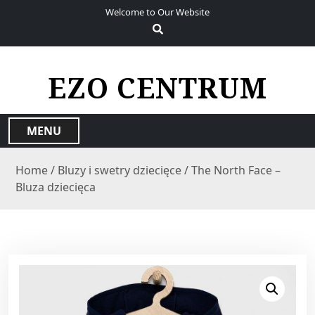
S
Welcome to Our Website
k
i
p
t
EZO CENTRUM
o
c
o
MENU
n
t
Home
/
Bluzy i swetry dziecięce
/ The North Face –
e
Bluza dziecięca
n
t