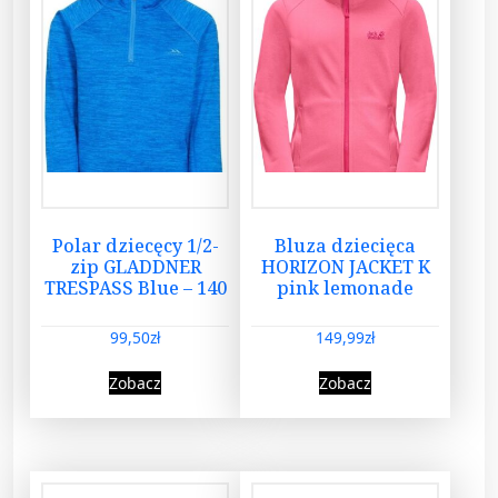
Polar dziecęcy 1/2-
Bluza dziecięca
zip GLADDNER
HORIZON JACKET K
TRESPASS Blue – 140
pink lemonade
99,50
zł
149,99
zł
Zobacz
Zobacz