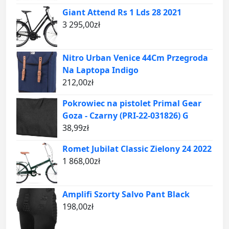
Giant Attend Rs 1 Lds 28 2021
3 295,00
zł
Nitro Urban Venice 44Cm Przegroda
Na Laptopa Indigo
212,00
zł
Pokrowiec na pistolet Primal Gear
Goza - Czarny (PRI-22-031826) G
38,99
zł
Romet Jubilat Classic Zielony 24 2022
1 868,00
zł
Amplifi Szorty Salvo Pant Black
198,00
zł