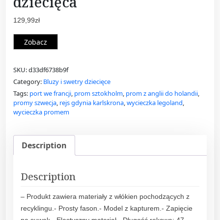
dziecięca
129,99
zł
Zobacz
SKU:
d33df6738b9f
Category:
Bluzy i swetry dziecięce
Tags:
port we francji
,
prom sztokholm
,
prom z anglii do holandii
,
promy szwecja
,
rejs gdynia karlskrona
,
wycieczka legoland
,
wycieczka promem
Description
Description
– Produkt zawiera materiały z włókien pochodzących z
recyklingu.- Prosty fason.- Model z kapturem.- Zapięcie
na suwak.- Elastyczny materiał.- Długość rękawa: 47