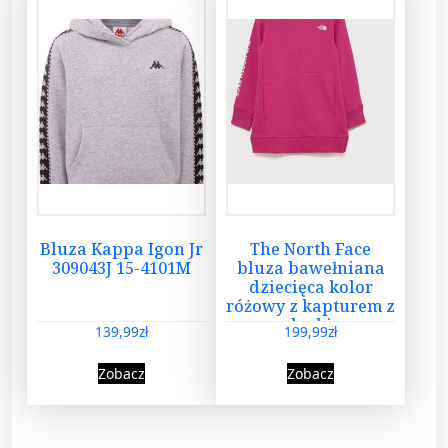
Bluza Kappa Igon Jr
The North Face
309043J 15-4101M
bluza bawełniana
dziecięca kolor
różowy z kapturem z
nadrukiem
139,99
zł
199,99
zł
Zobacz
Zobacz