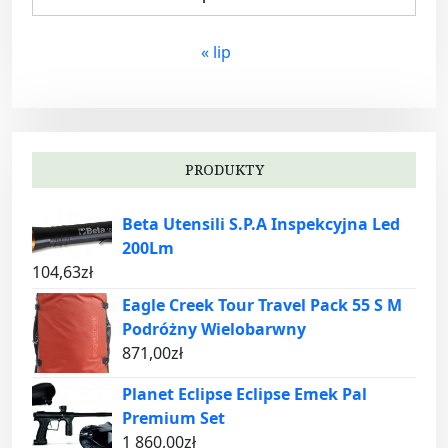
« lip
PRODUKTY
Beta Utensili S.P.A Inspekcyjna Led
200Lm
104,63
zł
Eagle Creek Tour Travel Pack 55 S M
Podróżny Wielobarwny
871,00
zł
Planet Eclipse Eclipse Emek Pal
Premium Set
1 860,00
zł