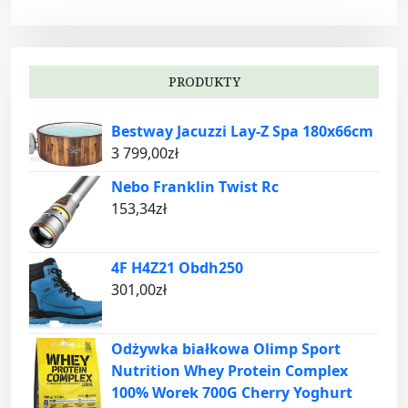
PRODUKTY
Bestway Jacuzzi Lay-Z Spa 180x66cm
3 799,00
zł
Nebo Franklin Twist Rc
153,34
zł
4F H4Z21 Obdh250
301,00
zł
Odżywka białkowa Olimp Sport
Nutrition Whey Protein Complex
100% Worek 700G Cherry Yoghurt