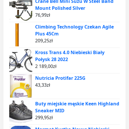
Crane Bell Mini Suzu W Steel Band
Mount Polished Silver
76,99
zł
Climbing Technology Czekan Agile
Plus 45Cm
209,25
zł
Kross Trans 4.0 Niebieski Biały
Połysk 28 2022
2 189,00
zł
Nutricia Protifar 225G
43,33
zł
Buty miejskie męskie Keen Highland
Sneaker MID
299,95
zł