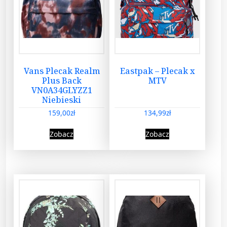
Vans Plecak Realm
Eastpak – Plecak x
Plus Back
MTV
VN0A34GLYZZ1
Niebieski
159,00
zł
134,99
zł
Zobacz
Zobacz