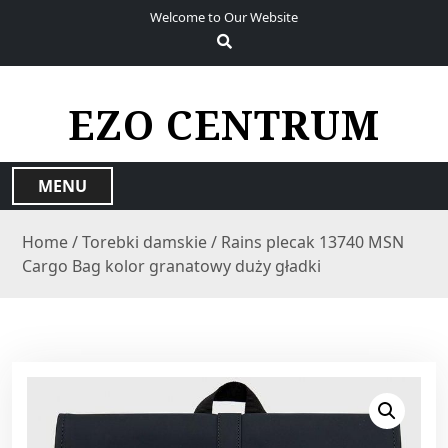
S
Welcome to Our Website
k
i
p
t
EZO CENTRUM
o
c
o
MENU
n
t
Home
/
Torebki damskie
/ Rains plecak 13740 MSN
e
Cargo Bag kolor granatowy duży gładki
n
t