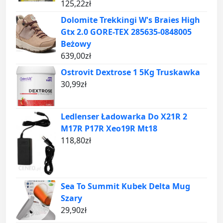
125,22
zł
Dolomite Trekkingi W's Braies High
Gtx 2.0 GORE-TEX 285635-0848005
Beżowy
639,00
zł
Ostrovit Dextrose 1 5Kg Truskawka
30,99
zł
Ledlenser Ładowarka Do X21R 2
M17R P17R Xeo19R Mt18
118,80
zł
Sea To Summit Kubek Delta Mug
Szary
29,90
zł