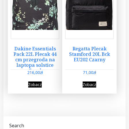
Dakine Essentials
Regatta Plecak
Pack 22L Plecak 44
Stamford 20L Bck
cm przegroda na
EU202 Czarny
laptopa solstice
floral
216,00
zł
71,00
zł
Zobacz
Zobacz
Search