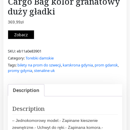
Cargo Bag kolor granatowy
duży gładki
369,99
zł
Zobacz
SKU:
eb11a0e83901
Category:
Torebki damskie
Tags:
bilety na prom do szwecji
,
karskrona gdynia
,
prom gdansk
,
promy gdynia
,
stenaline uk
Description
Description
– Jednokomorowy model.- Zapinane kieszenie
zewnętrzne.- Uchwyt do ręki.- Zapinana komora.-