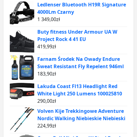
Ledlenser Bluetooth H19R Signature
4000Lm Czarny
1 349,00
zł
Buty fitness Under Armour UA W
Project Rock 4 41 EU
419,99
zł
Farnam Środek Na Owady Endure
Sweat Resistant Fly Repelent 946ml
183,90
zł
Lakuda Coast Fl13 Headlight Red
White Light 250 Lumens 100025810
290,00
zł
Volven Kije Trekkingowe Adventure
Nordic Walking Niebieskie Niebieski
224,99
zł