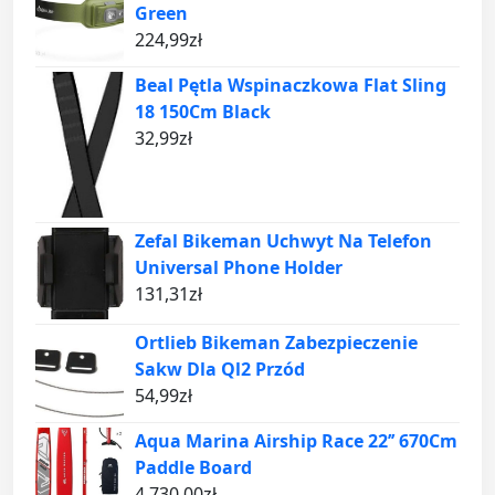
Green
224,99
zł
Beal Pętla Wspinaczkowa Flat Sling
18 150Cm Black
32,99
zł
Zefal Bikeman Uchwyt Na Telefon
Universal Phone Holder
131,31
zł
Ortlieb Bikeman Zabezpieczenie
Sakw Dla Ql2 Przód
54,99
zł
Aqua Marina Airship Race 22’’ 670Cm
Paddle Board
4 730,00
zł