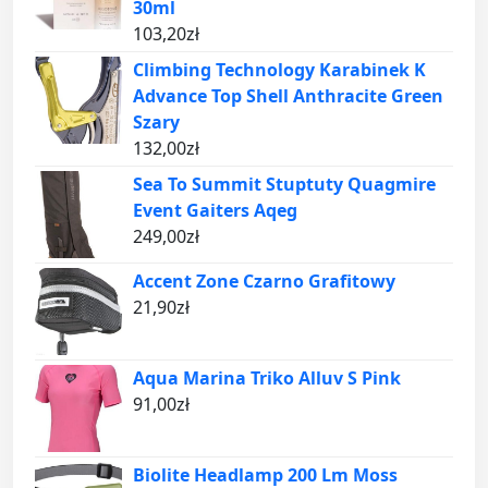
30ml
103,20
zł
Climbing Technology Karabinek K
Advance Top Shell Anthracite Green
Szary
132,00
zł
Sea To Summit Stuptuty Quagmire
Event Gaiters Aqeg
249,00
zł
Accent Zone Czarno Grafitowy
21,90
zł
Aqua Marina Triko Alluv S Pink
91,00
zł
Biolite Headlamp 200 Lm Moss