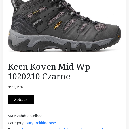
Keen Koven Mid Wp
1020210 Czarne
499,95
zł
Zobacz
SKU:
2abd0eb0dbec
Category:
Buty trekkingowe