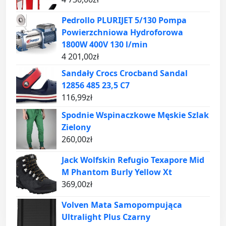
Pedrollo PLURIJET 5/130 Pompa
Powierzchniowa Hydroforowa
1800W 400V 130 l/min
4 201,00
zł
Sandały Crocs Crocband Sandal
12856 485 23,5 C7
116,99
zł
Spodnie Wspinaczkowe Męskie Szlak
Zielony
260,00
zł
Jack Wolfskin Refugio Texapore Mid
M Phantom Burly Yellow Xt
369,00
zł
Volven Mata Samopompująca
Ultralight Plus Czarny