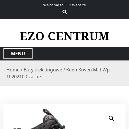
S
Welcome to Our Website
k
i
p
t
EZO CENTRUM
o
c
o
MENU
n
t
Home
/
Buty trekkingowe
/ Keen Koven Mid Wp
e
1020210 Czarne
n
t