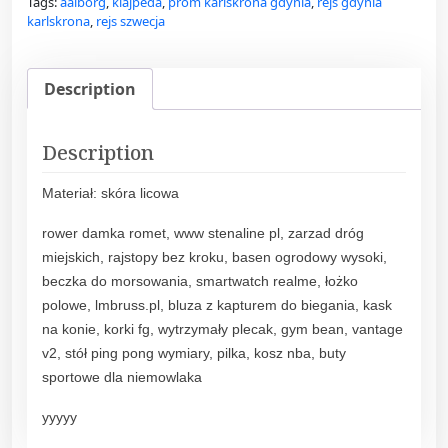
Tags:
aalborg
,
klajpeda
,
prom karlskrona gdynia
,
rejs gdynia
karlskrona
,
rejs szwecja
Description
Description
Materiał: skóra licowa
rower damka romet, www stenaline pl, zarzad dróg
miejskich, rajstopy bez kroku, basen ogrodowy wysoki,
beczka do morsowania, smartwatch realme, łożko
polowe, lmbruss.pl, bluza z kapturem do biegania, kask
na konie, korki fg, wytrzymały plecak, gym bean, vantage
v2, stół ping pong wymiary, pilka, kosz nba, buty
sportowe dla niemowlaka
yyyyy