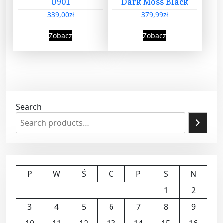
U901
Dark Moss Black
339,00
zł
379,99
zł
Zobacz
Zobacz
Search
P
W
Ś
C
P
S
N
1
2
3
4
5
6
7
8
9
10
11
12
13
14
15
16