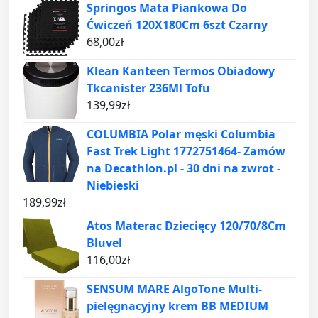
Springos Mata Piankowa Do
Ćwiczeń 120X180Cm 6szt Czarny
68,00
zł
Klean Kanteen Termos Obiadowy
Tkcanister 236Ml Tofu
139,99
zł
COLUMBIA Polar męski Columbia
Fast Trek Light 1772751464- Zamów
na Decathlon.pl - 30 dni na zwrot -
Niebieski
189,99
zł
Atos Materac Dziecięcy 120/70/8Cm
Bluvel
116,00
zł
SENSUM MARE AlgoTone Multi-
pielęgnacyjny krem BB MEDIUM