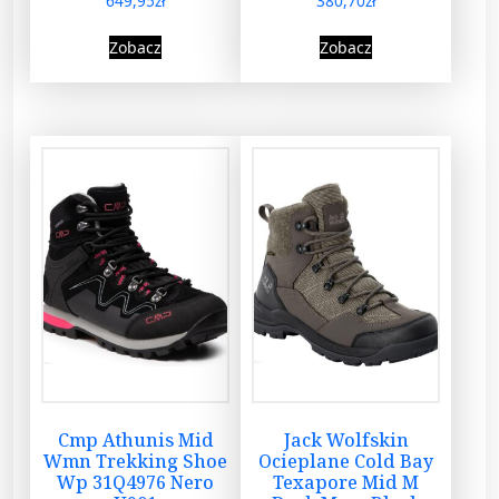
649,95
zł
380,70
zł
Zobacz
Zobacz
Cmp Athunis Mid
Jack Wolfskin
Wmn Trekking Shoe
Ocieplane Cold Bay
Wp 31Q4976 Nero
Texapore Mid M