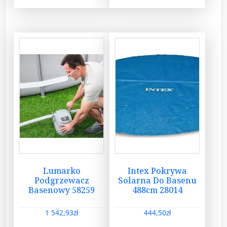
Lumarko
Intex Pokrywa
Podgrzewacz
Solarna Do Basenu
Basenowy 58259
488cm 28014
1 542,93
zł
444,50
zł