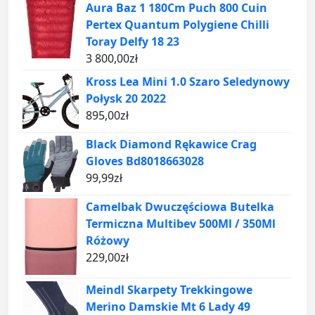
Aura Baz 1 180Cm Puch 800 Cuin
Pertex Quantum Polygiene Chilli
Toray Delfy 18 23
3 800,00
zł
Kross Lea Mini 1.0 Szaro Seledynowy
Połysk 20 2022
895,00
zł
Black Diamond Rękawice Crag
Gloves Bd8018663028
99,99
zł
Camelbak Dwuczęściowa Butelka
Termiczna Multibev 500Ml / 350Ml
Różowy
229,00
zł
Meindl Skarpety Trekkingowe
Merino Damskie Mt 6 Lady 49