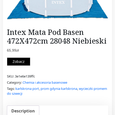
Intex Mata Pod Basen
472X472cm 28048 Niebieski
65,99
zł
Zobacz
SKU:
3e1e6e139ffc
Category:
Chemia i akcesoria basenowe
Tags:
karlskrona port
,
prom gdynia karlskrona
,
wycieczki promem
do szwecji
Description