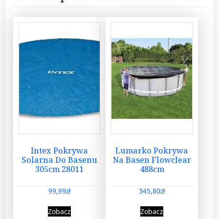
Intex Pokrywa
Lumarko Pokrywa
Solarna Do Basenu
Na Basen Flowclear
305cm 28011
488cm
99,99
zł
345,80
zł
Zobacz
Zobacz