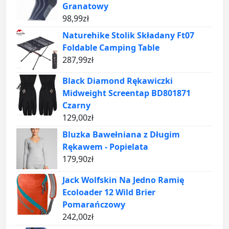
Granatowy
98,99
zł
Naturehike Stolik Składany Ft07
Foldable Camping Table
287,99
zł
Black Diamond Rękawiczki
Midweight Screentap BD801871
Czarny
129,00
zł
Bluzka Bawełniana z Długim
Rękawem - Popielata
179,90
zł
Jack Wolfskin Na Jedno Ramię
Ecoloader 12 Wild Brier
Pomarańczowy
242,00
zł