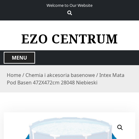
S
Welcome to Our Website
k
i
p
t
EZO CENTRUM
o
c
o
MENU
n
t
Home
/
Chemia i akcesoria basenowe
/ Intex Mata
e
Pod Basen 472X472cm 28048 Niebieski
n
t