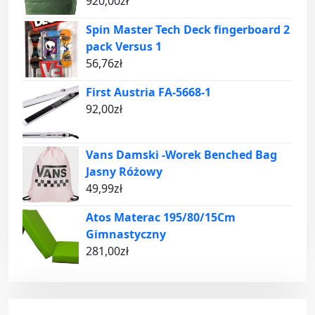
920,00
zł
Spin Master Tech Deck fingerboard 2
pack Versus 1
56,76
zł
First Austria FA-5668-1
92,00
zł
Vans Damski -Worek Benched Bag
Jasny Różowy
49,99
zł
Atos Materac 195/80/15Cm
Gimnastyczny
281,00
zł