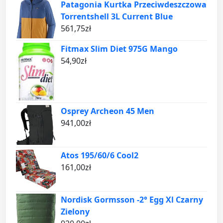
Patagonia Kurtka Przeciwdeszczowa
Torrentshell 3L Current Blue
561,75
zł
Fitmax Slim Diet 975G Mango
54,90
zł
Osprey Archeon 45 Men
941,00
zł
Atos 195/60/6 Cool2
161,00
zł
Nordisk Gormsson -2° Egg Xl Czarny
Zielony