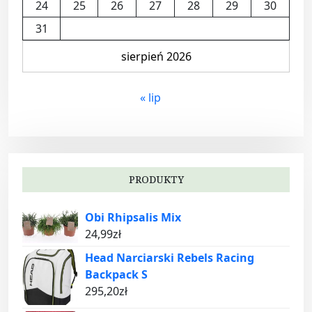
24
25
26
27
28
29
30
31
sierpień 2026
« lip
PRODUKTY
Obi Rhipsalis Mix
24,99
zł
Head Narciarski Rebels Racing
Backpack S
295,20
zł