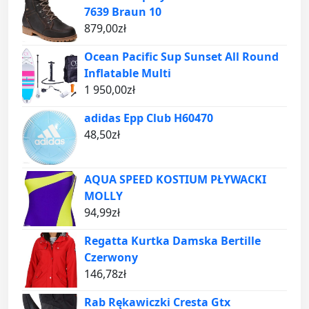
7639 Braun 10
879,00
zł
Ocean Pacific Sup Sunset All Round
Inflatable Multi
1 950,00
zł
adidas Epp Club H60470
48,50
zł
AQUA SPEED KOSTIUM PŁYWACKI
MOLLY
94,99
zł
Regatta Kurtka Damska Bertille
Czerwony
146,78
zł
Rab Rękawiczki Cresta Gtx