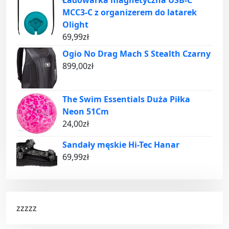
Ładowarka magnetyczna USB-C
MCC3-C z organizerem do latarek
Olight
69,99
zł
Ogio No Drag Mach S Stealth Czarny
899,00
zł
The Swim Essentials Duża Piłka
Neon 51Cm
24,00
zł
Sandały męskie Hi-Tec Hanar
69,99
zł
zzzzz