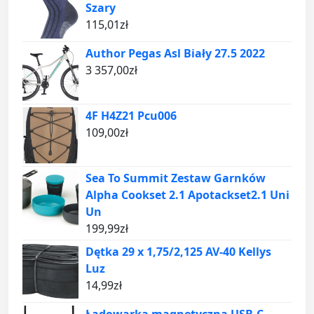
Szary
115,01
zł
Author Pegas Asl Biały 27.5 2022
3 357,00
zł
4F H4Z21 Pcu006
109,00
zł
Sea To Summit Zestaw Garnków
Alpha Cookset 2.1 Apotackset2.1 Uni
Un
199,99
zł
Dętka 29 x 1,75/2,125 AV-40 Kellys
Luz
14,99
zł