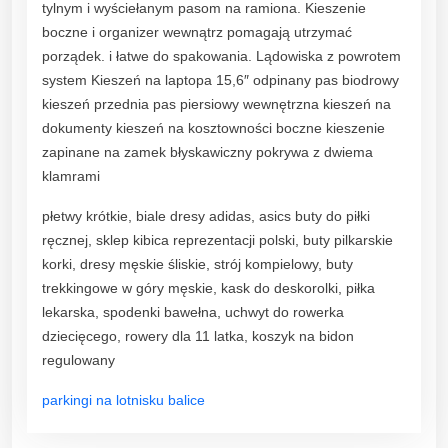
tylnym i wyściełanym pasom na ramiona. Kieszenie
boczne i organizer wewnątrz pomagają utrzymać
porządek. i łatwe do spakowania. Lądowiska z powrotem
system Kieszeń na laptopa 15,6″ odpinany pas biodrowy
kieszeń przednia pas piersiowy wewnętrzna kieszeń na
dokumenty kieszeń na kosztowności boczne kieszenie
zapinane na zamek błyskawiczny pokrywa z dwiema
klamrami
płetwy krótkie, biale dresy adidas, asics buty do piłki
ręcznej, sklep kibica reprezentacji polski, buty pilkarskie
korki, dresy męskie śliskie, strój kompielowy, buty
trekkingowe w góry męskie, kask do deskorolki, piłka
lekarska, spodenki bawełna, uchwyt do rowerka
dziecięcego, rowery dla 11 latka, koszyk na bidon
regulowany
parkingi na lotnisku balice