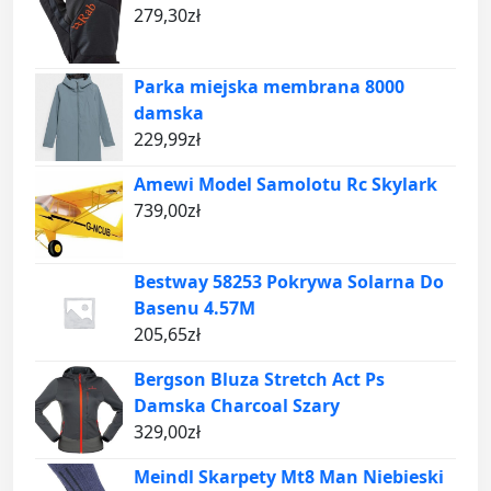
279,30
zł
Parka miejska membrana 8000
damska
229,99
zł
Amewi Model Samolotu Rc Skylark
739,00
zł
Bestway 58253 Pokrywa Solarna Do
Basenu 4.57M
205,65
zł
Bergson Bluza Stretch Act Ps
Damska Charcoal Szary
329,00
zł
Meindl Skarpety Mt8 Man Niebieski