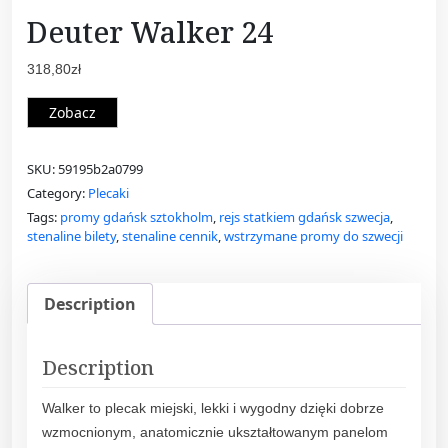
Deuter Walker 24
318,80
zł
Zobacz
SKU:
59195b2a0799
Category:
Plecaki
Tags:
promy gdańsk sztokholm
,
rejs statkiem gdańsk szwecja
,
stenaline bilety
,
stenaline cennik
,
wstrzymane promy do szwecji
Description
Description
Walker to plecak miejski, lekki i wygodny dzięki dobrze
wzmocnionym, anatomicznie ukształtowanym panelom