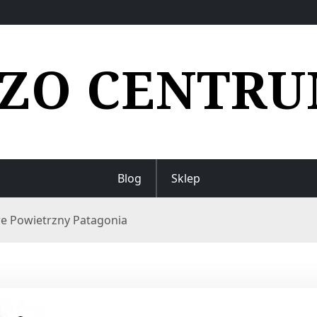
ZO CENTR
Blog
Sklep
re Powietrzny Patagonia