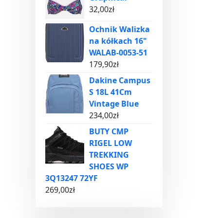
32,00
zł
Ochnik Walizka
na kółkach 16"
WALAB-0053-51
179,90
zł
Dakine Campus
S 18L 41Cm
Vintage Blue
234,00
zł
BUTY CMP
RIGEL LOW
TREKKING
SHOES WP
3Q13247 72YF
269,00
zł