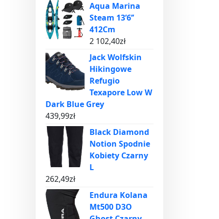
Aqua Marina
Steam 13’6’’
412Cm
2 102,40
zł
Jack Wolfskin
Hikingowe
Refugio
Texapore Low W
Dark Blue Grey
439,99
zł
Black Diamond
Notion Spodnie
Kobiety Czarny
L
262,49
zł
Endura Kolana
Mt500 D3O
Ghost Czarny