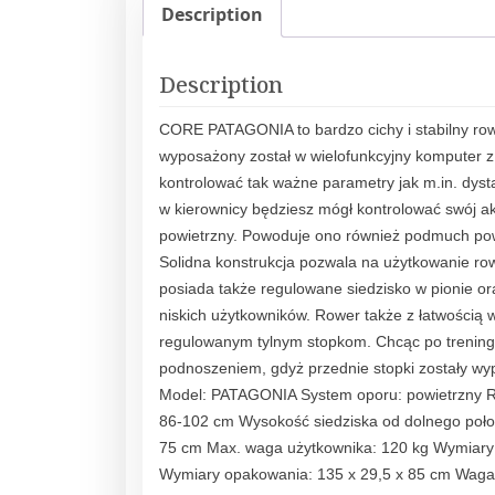
Description
Description
CORE PATAGONIA to bardzo cichy i stabilny ro
wyposażony został w wielofunkcyjny komputer z
kontrolować tak ważne parametry jak m.in. dyst
w kierownicy będziesz mógł kontrolować swój a
powietrzny. Powoduje ono również podmuch powi
Solidna konstrukcja pozwala na użytkowanie r
posiada także regulowane siedzisko w pionie or
niskich użytkowników. Rower także z łatwością
regulowanym tylnym stopkom. Chcąc po treningu
podnoszeniem, gdyż przednie stopki zostały w
Model: PATAGONIA System oporu: powietrzny Reg
86-102 cm Wysokość siedziska od dolnego położ
75 cm Max. waga użytkownika: 120 kg Wymiary sp
Wymiary opakowania: 135 x 29,5 x 85 cm Waga