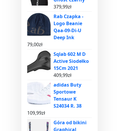
379,99
zł
Rab Czapka -
Logo Beanie
Qaa-09-Di-U
Deep Ink
79,00
zł
Sqlab 602 M D
Active Siodełko
15Cm 2021
409,99
zł
adidas Buty
Sportowe
Tensaur K
S24034 R. 38
109,99
zł
Góra od bikini
Graphical