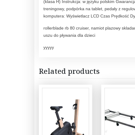
(klasa H) Instrukcja: w języku polskim Gwaranc
treningowy, podpórka na tablet, pedały z regul
komputera: Wyświetlacz LCD Czas Prędkość Dys
rollerblade rb 80 cruiser, namiot plazowy skla
uszu do pływania dla dzieci
yyyyy
Related products