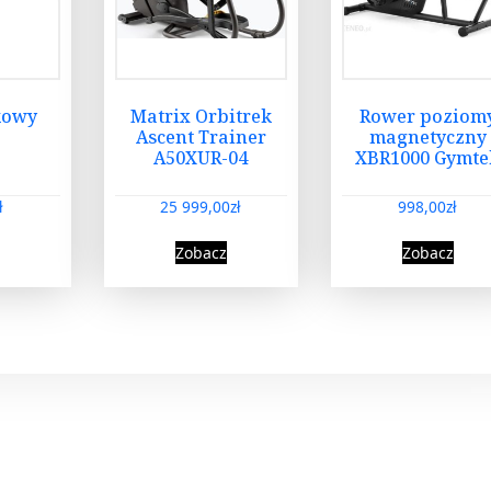
kowy
Matrix Orbitrek
Rower poziom
Ascent Trainer
magnetyczny
A50XUR-04
XBR1000 Gymte
ł
25 999,00
zł
998,00
zł
Zobacz
Zobacz