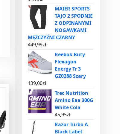
MAIER SPORTS
TAJO 2 SPODNIE
Z ODPINANYMI
NOGAWKAMI
MĘŻCZYŹNI CZARNY
449,99
zł
Reebok Buty
Flexagon
Energy Tr 3
GZ0288 Szary
139,00
zł
Trec Nutrition
Amino Eaa 300G
White Cola
45,95
zł
Razor Turbo A
Black Label