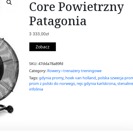
Core Powietrzny
Patagonia
3 333,00
zł
Zobacz
SKU:
47dda78a89fd
Category:
Rowery i trenażery treningowe
Tags:
gdynia promy
,
hoek van holland
,
polska szwecja pro
prom z polski do norwegii
,
rejs gdynia karlskrona
,
stenalin
infolinia