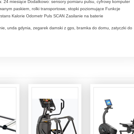
ja: 24 miesiące Dodatkowo: sensory pomiaru pulsu, cyfrowy komputer
owanym paskiem, rolki transportowe, stopki poziomujące Funkcje
tans Kalorie Odometr Puls SCAN Zasilanie na baterie
danie, unda gdynia, zegarek damski z gps, bramka do domu, zatyczki do