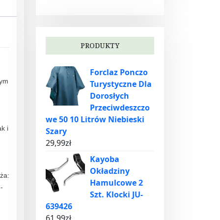
PRODUKTY
Forclaz Ponczo
nym
Turystyczne Dla
Dorosłych
Przeciwdeszczo
we 50 10 Litrów Niebieski
k i
Szary
29,99
zł
Kayoba
Okładziny
ża:
Hamulcowe 2
-
Szt. Klocki JU-
639426
61,99
zł