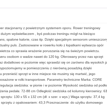
wer stacjonarny z powietrznym systemem oporu. Rower treningowy
 dużym wyświetlaczem , byś podczas treningu mógł na bieżąco
ans, spalone kalorie, czas itp. Dzięki specjalnym sensorom umieszczo
ktualny puls. Zastosowane w rowerku koło z łopatkami wytwarza opór
etrza co sprawia wrażenie poruszania się na świeżym powietrzu.
oweru osobom o wadze nawet do 120 kg. Oferowany przez nas sprzęt
az dodatkowo w poziomie więc sprawdzi się on zarówno dla wysokich ja
 wypoziomujemy w pomieszczeniu z nierówną posadzką dzięki
 przenieść sprzęt w inne miejsce nie musimy się martwić, jego
yposażone w rolki transportowe. Parametry techniczne Marka: CORE
ulacja siedziska: w pionie i w poziomie Wysokość siedziska od podło
enia pedała: 72-88 cm Odległość siedziska od kolumny kierownicy: 63
rzętu: 130 x 55 x 132 cm (dł. x szer. x wys.) Waga sprzętu: 37,4 kg
 sprzętu z opakowaniem: 43,3 Przeznaczenie: do użytku domowego