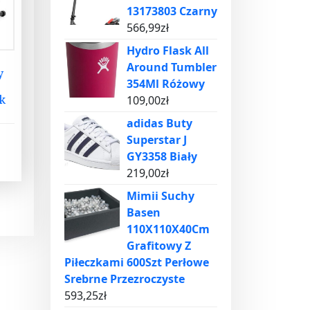
13173803 Czarny
566,99
zł
Hydro Flask All
Around Tumbler
y
354Ml Różowy
k
109,00
zł
adidas Buty
Superstar J
GY3358 Biały
219,00
zł
Mimii Suchy
Basen
110X110X40Cm
Grafitowy Z
Piłeczkami 600Szt Perłowe
Srebrne Przezroczyste
593,25
zł