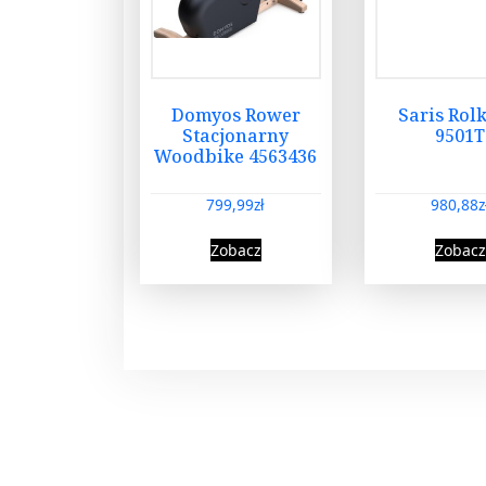
Domyos Rower
Saris Rol
Stacjonarny
9501T
Woodbike 4563436
799,99
zł
980,88
z
Zobacz
Zobacz