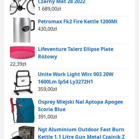
Czarny Mat 28 2022
1 689,00
zł
Petromax Fk2 Fire Kettle 1200Ml
430,00
zł
Lifeventure Talerz Ellipse Plate
Różowy
22,39
zł
Unite Work Light Wlrc 003 20W
1600Lm Ip54 Ly3272H1
359,00
zł
Osprey Miejski Nal Aptopa Apogee
Scoria Blue
391,00
zł
Ngt Aluminium Outdoor Fast Burn
Kettle 1.1 Litre Gun Metal Czajnik Z