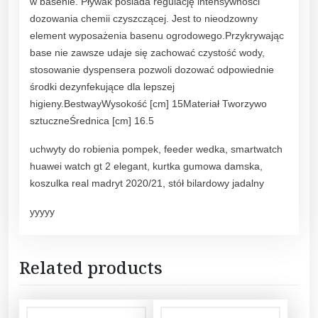
w basenie. Pływak posiada regulację intensywności
dozowania chemii czyszczącej. Jest to nieodzowny
element wyposażenia basenu ogrodowego.Przykrywając
base nie zawsze udaje się zachować czystość wody,
stosowanie dyspensera pozwoli dozować odpowiednie
środki dezynfekujące dla lepszej
higieny.BestwayWysokość [cm] 15Materiał Tworzywo
sztuczneŚrednica [cm] 16.5
uchwyty do robienia pompek, feeder wedka, smartwatch
huawei watch gt 2 elegant, kurtka gumowa damska,
koszulka real madryt 2020/21, stół bilardowy jadalny
yyyyy
Related products