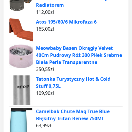
Radiatorem
112,00
zł
Atos 195/60/6 Mikrofaza 6
165,00
zł
Meowbaby Basen Okrągły Velvet
40Cm Pudrowy Róż 300 Piłek Srebrne
Biała Perła Transparentne
350,55
zł
Tatonka Turystyczny Hot & Cold
Stuff 0,75L
109,90
zł
Camelbak Chute Mag True Blue
Błękitny Tritan Renew 750Ml
63,99
zł