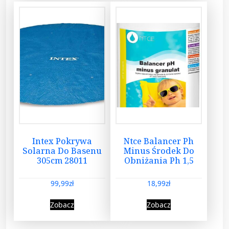
Intex Pokrywa
Ntce Balancer Ph
Solarna Do Basenu
Minus Środek Do
305cm 28011
Obniżania Ph 1,5
99,99
zł
18,99
zł
Zobacz
Zobacz