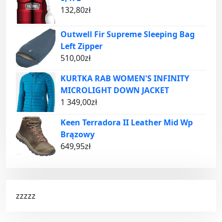
132,80
zł
Outwell Fir Supreme Sleeping Bag
Left Zipper
510,00
zł
KURTKA RAB WOMEN'S INFINITY
MICROLIGHT DOWN JACKET
1 349,00
zł
Keen Terradora II Leather Mid Wp
Brązowy
649,95
zł
zzzzz