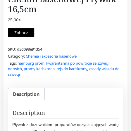
16,5cm
25,00
zł
Zobacz
SKU:
d3d098e91354
Category:
Chemia i akcesoria basenowe
Tags:
hamburg prom
,
kwarantanna po powrocie ze szwecji
,
norwich
,
promy karlskrona
,
rejs do karlskrony
,
zasady wjazdu do
szwecji
Description
Description
Pływak z dozownikiem preparatów oczyszczających wodę