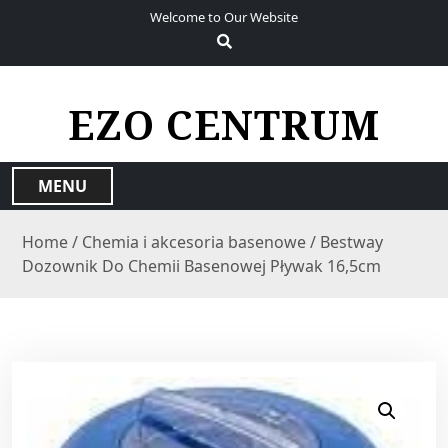
S
Welcome to Our Website
k
i
p
t
EZO CENTRUM
o
c
o
MENU
n
t
Home
/
Chemia i akcesoria basenowe
/ Bestway
e
Dozownik Do Chemii Basenowej Pływak 16,5cm
n
t