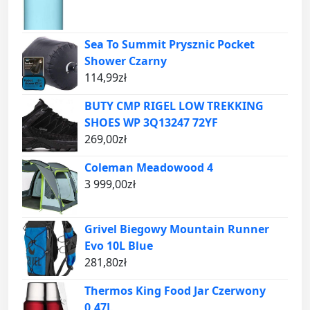
Sea To Summit Prysznic Pocket
Shower Czarny
114,99
zł
BUTY CMP RIGEL LOW TREKKING
SHOES WP 3Q13247 72YF
269,00
zł
Coleman Meadowood 4
3 999,00
zł
Grivel Biegowy Mountain Runner
Evo 10L Blue
281,80
zł
Thermos King Food Jar Czerwony
0,47L