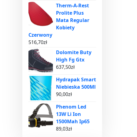
Therm-A-Rest
Prolite Plus
Mata Regular
Kobiety
Czerwony
516,70
zł
Dolomite Buty
High Fg Gtx
637,50
zł
Hydrapak Smart
Niebieska 500Ml
90,00
zł
Phenom Led
13W Li Ion
1500Mah Ip65
89,03
zł