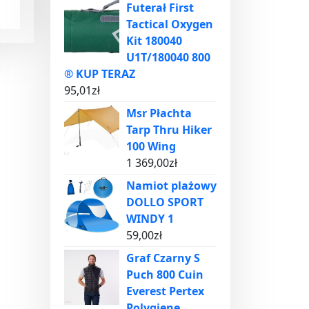
Futerał First
Tactical Oxygen
Kit 180040
U1T/180040 800
® KUP TERAZ
95,01
zł
Msr Płachta
Tarp Thru Hiker
100 Wing
1 369,00
zł
Namiot plażowy
DOLLO SPORT
WINDY 1
59,00
zł
Graf Czarny S
Puch 800 Cuin
Everest Pertex
Polygiene