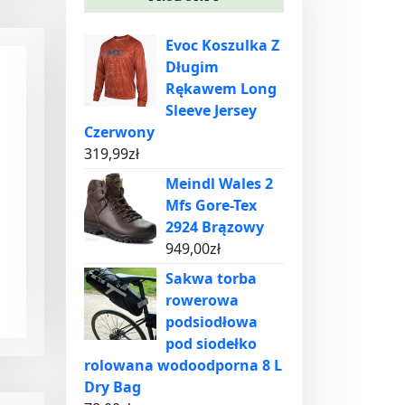
Evoc Koszulka Z
Długim
Rękawem Long
Sleeve Jersey
Czerwony
319,99
zł
Meindl Wales 2
Mfs Gore-Tex
2924 Brązowy
949,00
zł
Sakwa torba
rowerowa
podsiodłowa
pod siodełko
rolowana wodoodporna 8 L
Dry Bag