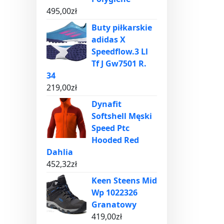
495,00
zł
Buty piłkarskie
adidas X
Speedflow.3 Ll
Tf J Gw7501 R.
34
219,00
zł
Dynafit
Softshell Męski
Speed Ptc
Hooded Red
Dahlia
452,32
zł
Keen Steens Mid
Wp 1022326
Granatowy
419,00
zł