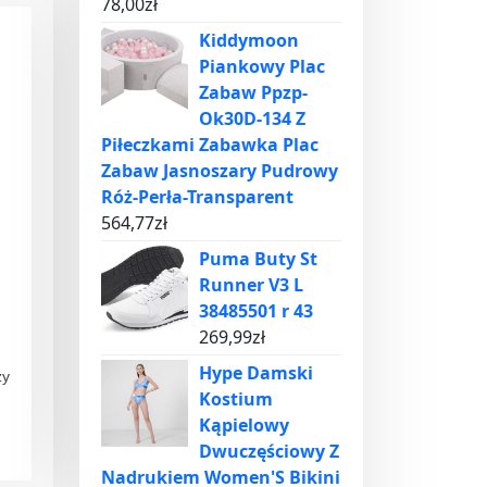
78,00
zł
Kiddymoon
Piankowy Plac
Zabaw Ppzp-
Ok30D-134 Z
Piłeczkami Zabawka Plac
Zabaw Jasnoszary Pudrowy
Róż-Perła-Transparent
564,77
zł
Puma Buty St
Runner V3 L
38485501 r 43
269,99
zł
Hype Damski
zy
Kostium
Kąpielowy
Dwuczęściowy Z
Nadrukiem Women'S Bikini