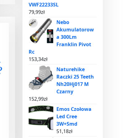
VWF22233SL
79,99
zł
Nebo
Akumulatorow
a 300Lm
Franklin Pivot
Rc
a
153,34
zł
?
Naturehike
Raczki 25 Teeth
Nh20Hj017 M
Czarny
152,99
zł
Emos Czołowa
Led Cree
3W+Smd
51,18
zł