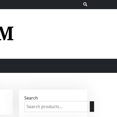
UM
Search