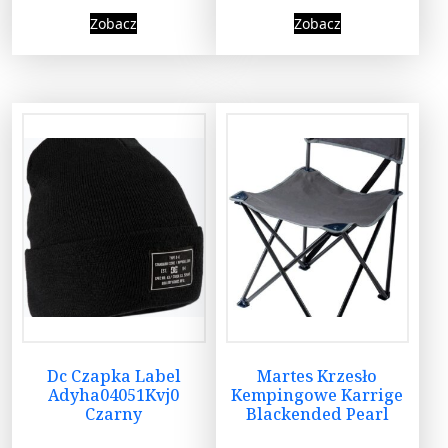
Zobacz
Zobacz
Dc Czapka Label
Martes Krzesło
Adyha04051Kvj0
Kempingowe Karrige
Czarny
Blackended Pearl