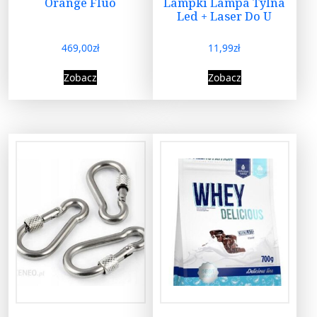
Orange Fluo
Lampki Lampa Tylna
Led + Laser Do U
469,00
zł
11,99
zł
Zobacz
Zobacz