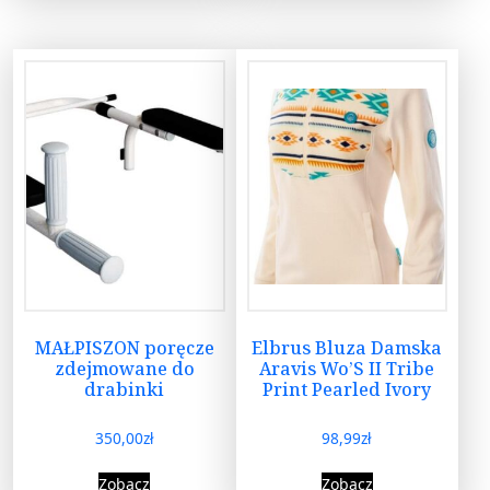
MAŁPISZON poręcze
Elbrus Bluza Damska
zdejmowane do
Aravis Wo’S II Tribe
drabinki
Print Pearled Ivory
350,00
zł
98,99
zł
Zobacz
Zobacz