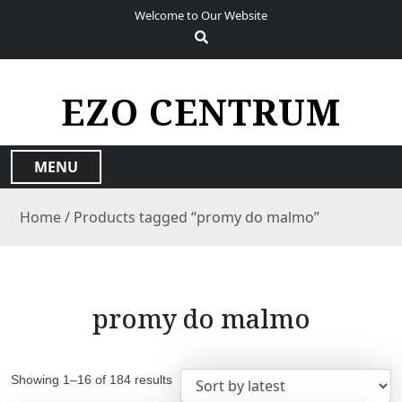
S
Welcome to Our Website
k
i
p
t
EZO CENTRUM
o
c
o
MENU
n
t
Home
/ Products tagged “promy do malmo”
e
n
t
promy do malmo
Showing 1–16 of 184 results