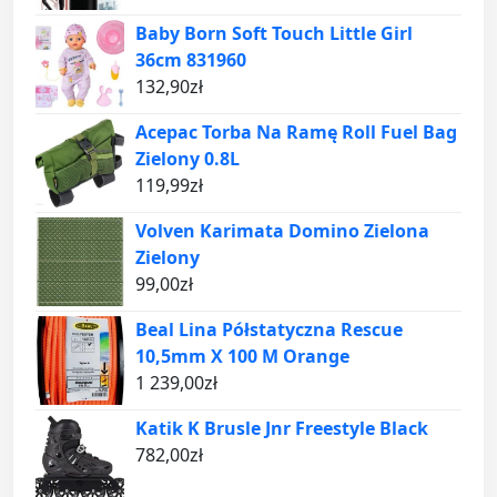
Baby Born Soft Touch Little Girl
36cm 831960
132,90
zł
Acepac Torba Na Ramę Roll Fuel Bag
Zielony 0.8L
119,99
zł
Volven Karimata Domino Zielona
Zielony
99,00
zł
Beal Lina Półstatyczna Rescue
10,5mm X 100 M Orange
1 239,00
zł
Katik K Brusle Jnr Freestyle Black
782,00
zł