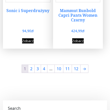
Sonic i Superdrużyny
Mammut Runbold
Capri Pants Women
Czarny
94,90
zł
424,99
zł
Zobacz
Zobacz
1
2
3
4
…
10
11
12
→
Search