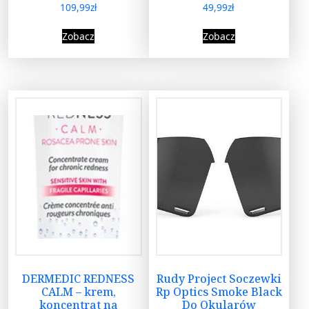
109,99
zł
49,99
zł
Zobacz
Zobacz
DERMEDIC REDNESS
Rudy Project Soczewki
CALM – krem,
Rp Optics Smoke Black
koncentrat na
Do Okularów