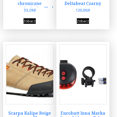
chroniczne
Deltabeat Czarny
zaczerwienienia, 40ml
53,29
zł
120,00
zł
Zobacz
Zobacz
Scarpa Kalipe Beige
Eurobatt Inna Marka