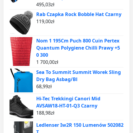
495,03
zł
Rab Czapka Rock Bobble Hat Czarny
119,00
zł
Nom 1 195Cm Puch 800 Cuin Pertex
Quantum Polygiene Chilli Prawy +5
0 300
1 700,00
zł
Sea To Summit Summit Worek Sling
Dry Bag Asbag/Bl
68,99
zł
Hi-Tec Trekkingi Canori Mid
AVSAW18-HT-01-Q3 Czarny
188,98
zł
Ledlenser Iw2R 150 Lumenów 502082
T