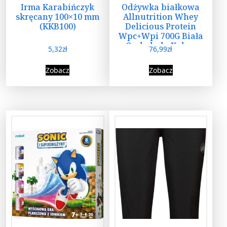
Irma Karabińczyk
Odżywka białkowa
skręcany 100×10 mm
Allnutrition Whey
(KKB100)
Delicious Protein
Wpc+Wpi 700G Biała
Czekolada Kokos
5,32
zł
76,99
zł
Zobacz
Zobacz