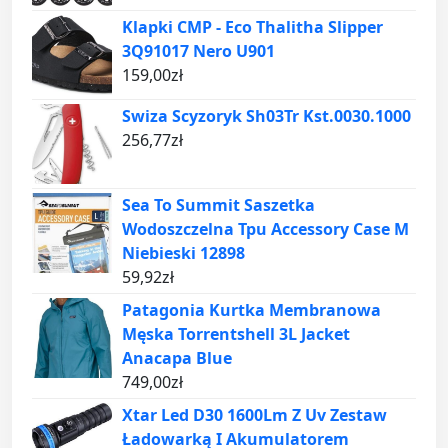
Klapki CMP - Eco Thalitha Slipper
3Q91017 Nero U901
159,00
zł
Swiza Scyzoryk Sh03Tr Kst.0030.1000
256,77
zł
Sea To Summit Saszetka
Wodoszczelna Tpu Accessory Case M
Niebieski 12898
59,92
zł
Patagonia Kurtka Membranowa
Męska Torrentshell 3L Jacket
Anacapa Blue
749,00
zł
Xtar Led D30 1600Lm Z Uv Zestaw
Ładowarką I Akumulatorem