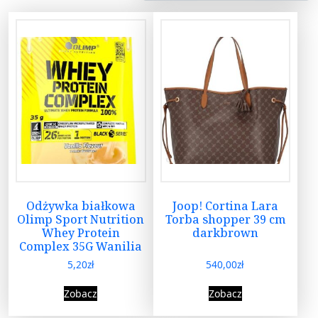
Odżywka białkowa
Joop! Cortina Lara
Olimp Sport Nutrition
Torba shopper 39 cm
Whey Protein
darkbrown
Complex 35G Wanilia
5,20
zł
540,00
zł
Zobacz
Zobacz