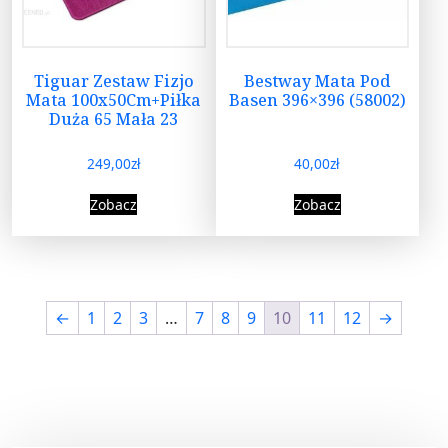
Tiguar Zestaw Fizjo
Bestway Mata Pod
Mata 100x50Cm+Piłka
Basen 396×396 (58002)
Duża 65 Mała 23
249,00
zł
40,00
zł
Zobacz
Zobacz
←
1
2
3
…
7
8
9
10
11
12
→