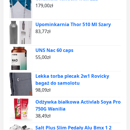
179,00
zł
Upominkarnia Thor 510 Ml Szary
83,77
zł
UNS Nac 60 caps
55,00
zł
Lekka torba plecak 2w1 Rovicky
bagaż do samolotu
98,09
zł
Odżywka białkowa Activlab Soya Pro
750G Wanilia
38,49
zł
Salt Plus Slim Pedały Alu Bmx 1 2