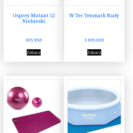
Osprey Mutant 52
W Tec Tenmark Biały
Niebieski
695,99
zł
3 899,00
zł
Zobacz
Zobacz