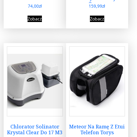
Czarny
74,00
zł
159,99
zł
Zobacz
Zobacz
Chlorator Solinator
Meteor Na Ramę Z Etui
Krystal Clear Do 17 M3
Telefon Torys