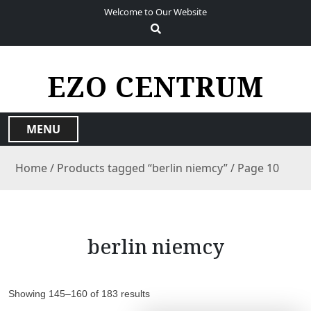
S
Welcome to Our Website
k
i
p
t
EZO CENTRUM
o
c
o
MENU
n
t
Home
/
Products tagged “berlin niemcy”
/ Page 10
e
n
t
berlin niemcy
Showing 145–160 of 183 results