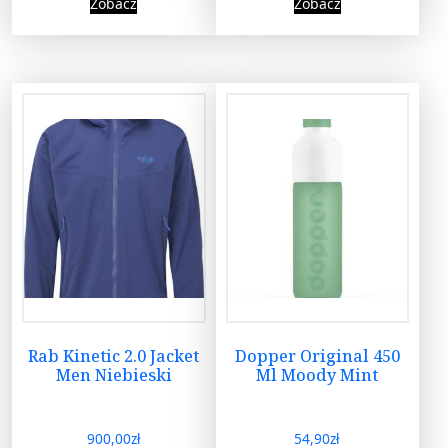
Zobacz
Zobacz
Rab Kinetic 2.0 Jacket
Dopper Original 450
Men Niebieski
Ml Moody Mint
900,00
zł
54,90
zł