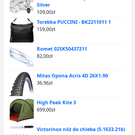
Silver
109,00
zł
Torebka PUCCINI - BK2211011 1
159,00
zł
Romet 02SK50437211
82,00
zł
Mitas Opona Acris 4D 26X1.90
36,96
zł
High Peak Kite 3
699,00
zł
Victorinox nóż do chleba (5.1633.21b)