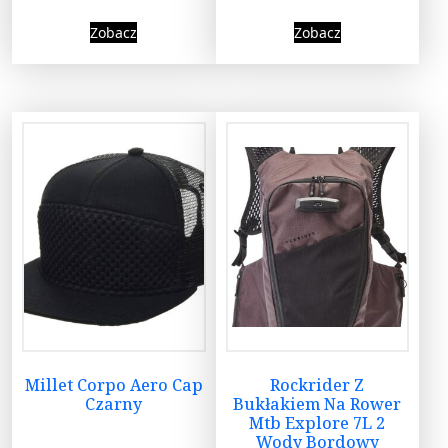
Zobacz
Zobacz
Millet Corpo Aero Cap
Rockrider Z
Czarny
Bukłakiem Na Rower
Mtb Explore 7L 2
Wody Bordowy