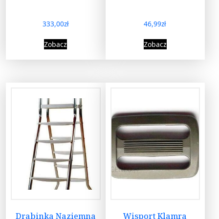
333,00
zł
46,99
zł
Zobacz
Zobacz
Drabinka Naziemna
Wisport Klamra