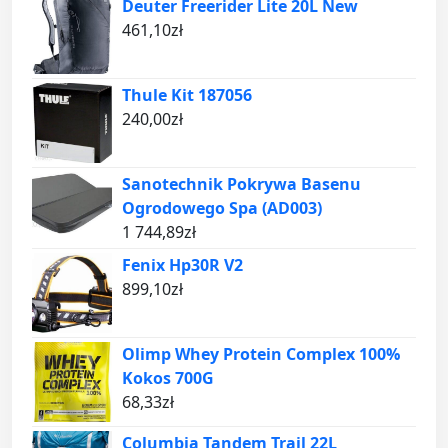
Deuter Freerider Lite 20L New
461,10
zł
Thule Kit 187056
240,00
zł
Sanotechnik Pokrywa Basenu
Ogrodowego Spa (AD003)
1 744,89
zł
Fenix Hp30R V2
899,10
zł
Olimp Whey Protein Complex 100%
Kokos 700G
68,33
zł
Columbia Tandem Trail 22L