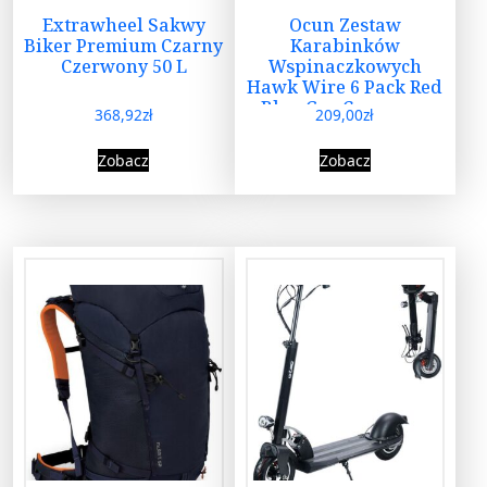
Extrawheel Sakwy
Ocun Zestaw
Biker Premium Czarny
Karabinków
Czerwony 50 L
Wspinaczkowych
Hawk Wire 6 Pack Red
Blue Grn Czerwony
368,92
zł
209,00
zł
Zobacz
Zobacz