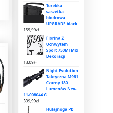
Torebka
saszetka
biodrowa
UPGRADE black
159,99
zł
Florina Z
Uchwytem
Sport 750Ml Mix
Dekoracji
13,09
zł
Night Evolution
Taktyczna M961
Czarny 180
Lumenów Nev-
11-008044 G
339,99
zł
Hulajnoga Pb