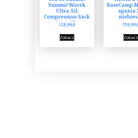
Summit Worek
BaseCamp M
Ultra-Sil
spania 
Compression Sack
niebies
Asncs/Gn
128,99
zł
759,99
z
Zobacz
Zobacz