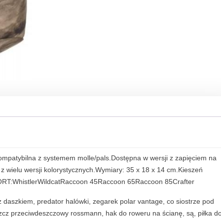
ompatybilna z systemem molle/pals.Dostępna w wersji z zapięciem na
z wielu wersji kolorystycznych.Wymiary: 35 x 18 x 14 cm.Kieszeń
ORT:WhistlerWildcatRaccoon 45Raccoon 65Raccoon 85Crafter
 z daszkiem, predator halówki, zegarek polar vantage, co siostrze pod
szcz przeciwdeszczowy rossmann, hak do roweru na ścianę, są, piłka d