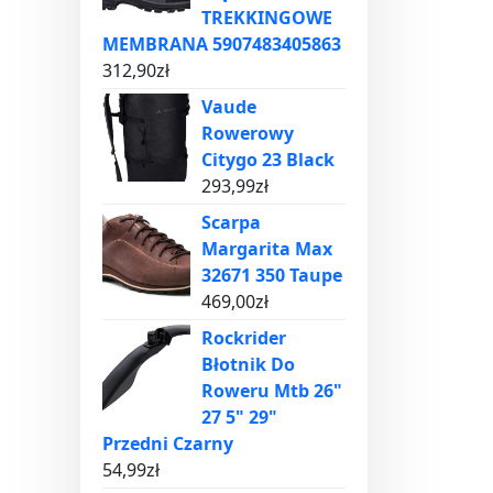
TREKKINGOWE
MEMBRANA 5907483405863
312,90
zł
Vaude
Rowerowy
Citygo 23 Black
293,99
zł
Scarpa
Margarita Max
32671 350 Taupe
469,00
zł
Rockrider
Błotnik Do
Roweru Mtb 26"
27 5" 29"
Przedni Czarny
54,99
zł