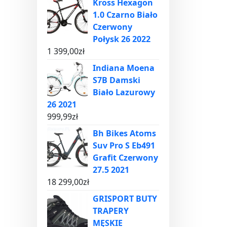
Kross Hexagon
1.0 Czarno Biało
Czerwony
Połysk 26 2022
1 399,00
zł
Indiana Moena
S7B Damski
Biało Lazurowy
26 2021
999,99
zł
Bh Bikes Atoms
Suv Pro S Eb491
Grafit Czerwony
27.5 2021
18 299,00
zł
GRISPORT BUTY
TRAPERY
MĘSKIE