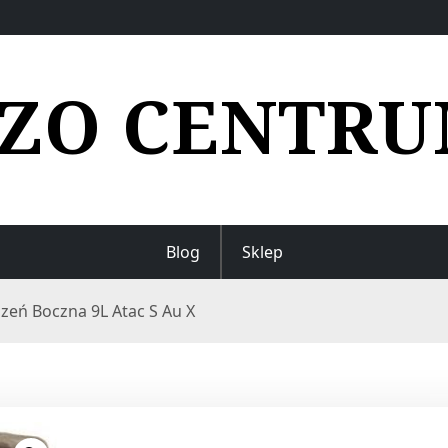
ZO CENTR
Blog
Sklep
szeń Boczna 9L Atac S Au X