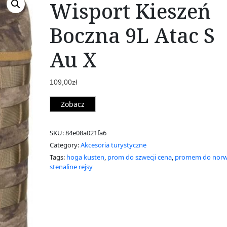
Wisport Kieszeń
Boczna 9L Atac S
Au X
109,00
zł
Zobacz
SKU:
84e08a021fa6
Category:
Akcesoria turystyczne
Tags:
hoga kusten
,
prom do szwecji cena
,
promem do norw
stenaline rejsy