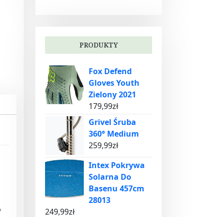
PRODUKTY
Fox Defend
Gloves Youth
Zielony 2021
179,99
zł
Grivel Śruba
360° Medium
259,99
zł
Intex Pokrywa
Solarna Do
Basenu 457cm
28013
o
249,99
zł