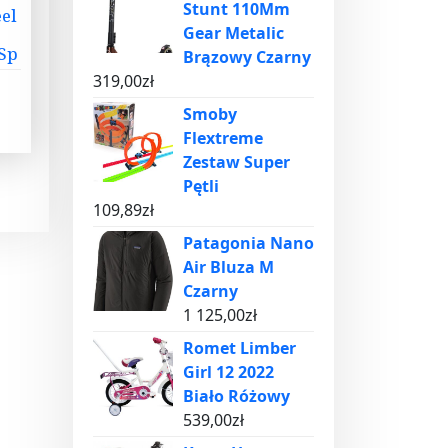
Stunt 110Mm
eel
Gear Metalic
 Sp
Brązowy Czarny
319,00
zł
Smoby
Flextreme
Zestaw Super
Pętli
109,89
zł
Patagonia Nano
Air Bluza M
Czarny
1 125,00
zł
Romet Limber
Girl 12 2022
Biało Różowy
539,00
zł