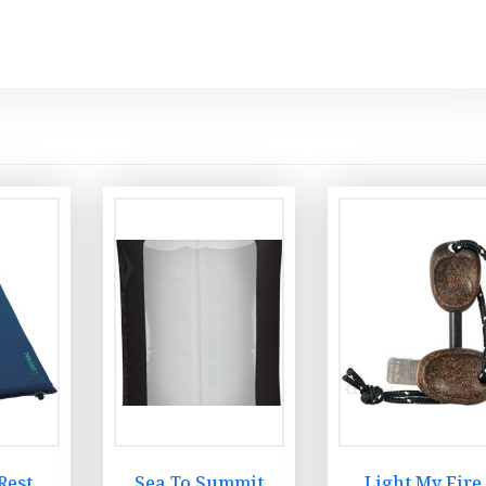
Rest
Sea To Summit
Light My Fire