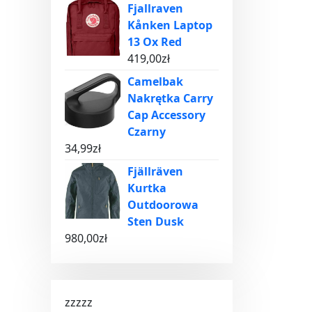
Fjallraven
Kånken Laptop
13 Ox Red
419,00
zł
Camelbak
Nakrętka Carry
Cap Accessory
Czarny
34,99
zł
Fjällräven
Kurtka
Outdoorowa
Sten Dusk
980,00
zł
zzzzz