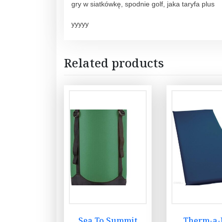
gry w siatkówkę, spodnie golf, jaka taryfa plus
yyyyy
Related products
Sea To Summit
Therm-a-