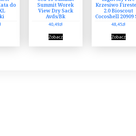
ata do
Summit Worek
Krzesiwo Firest
XL
View Dry Sack
2.0 Bioscout
ki
Avds/Bk
Cocoshell 20909
ł
40,49
zł
48,45
zł
Zobacz
Zobacz