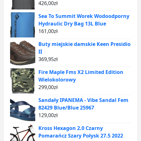
426,00
zł
Sea To Summit Worek Wodoodporny
Hydraulic Dry Bag 13L Blue
161,00
zł
Buty miejskie damskie Keen Presidio
II
369,95
zł
Fire Maple Fms X2 Limited Edition
Wielokolorowy
299,00
zł
Sandały IPANEMA - Vibe Sandal Fem
82429 Blue/Blue 25967
129,00
zł
Kross Hexagon 2.0 Czarny
Pomarańcz Szary Połysk 27.5 2022