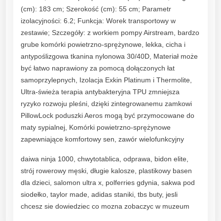
(cm): 183 cm; Szerokość (cm): 55 cm; Parametr
izolacyjności: 6.2; Funkcja: Worek transportowy w
zestawie; Szczegóły: z workiem pompy Airstream, bardzo
grube komórki powietrzno-sprężynowe, lekka, cicha i
antypoślizgowa tkanina nylonowa 30/40D, Materiał może
być łatwo naprawiony za pomocą dołączonych łat
samoprzylepnych, Izolacja Exkin Platinum i Thermolite,
Ultra-świeża terapia antybakteryjna TPU zmniejsza
ryzyko rozwoju pleśni, dzięki zintegrowanemu zamkowi
PillowLock poduszki Aeros mogą być przymocowane do
maty sypialnej, Komórki powietrzno-sprężynowe
zapewniające komfortowy sen, zawór wielofunkcyjny
daiwa ninja 1000, chwytotablica, odprawa, bidon elite,
strój rowerowy męski, długie kalosze, plastikowy basen
dla dzieci, salomon ultra x, polferries gdynia, sakwa pod
siodełko, taylor made, adidas staniki, tbs buty, jesli
chcesz sie dowiedziec co mozna zobaczyc w muzeum