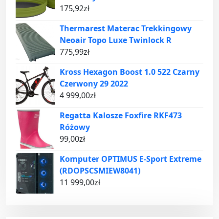
175,92
zł
Thermarest Materac Trekkingowy
Neoair Topo Luxe Twinlock R
775,99
zł
Kross Hexagon Boost 1.0 522 Czarny
Czerwony 29 2022
4 999,00
zł
Regatta Kalosze Foxfire RKF473
Różowy
99,00
zł
Komputer OPTIMUS E-Sport Extreme
(RDOPSCSMIEW8041)
11 999,00
zł