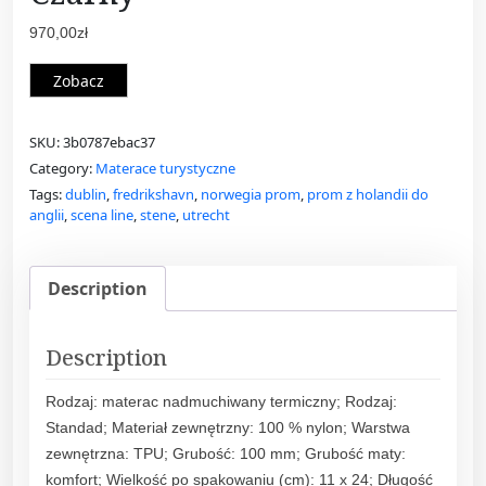
970,00
zł
Zobacz
SKU:
3b0787ebac37
Category:
Materace turystyczne
Tags:
dublin
,
fredrikshavn
,
norwegia prom
,
prom z holandii do
anglii
,
scena line
,
stene
,
utrecht
Description
Description
Rodzaj: materac nadmuchiwany termiczny; Rodzaj:
Standad; Materiał zewnętrzny: 100 % nylon; Warstwa
zewnętrzna: TPU; Grubość: 100 mm; Grubość maty:
komfort; Wielkość po spakowaniu (cm): 11 x 24; Długość