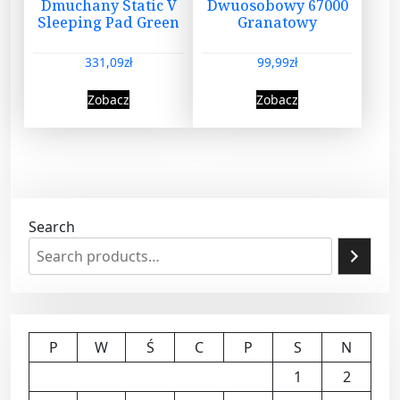
Dmuchany Static V
Dwuosobowy 67000
Sleeping Pad Green
Granatowy
331,09
zł
99,99
zł
Zobacz
Zobacz
Search
P
W
Ś
C
P
S
N
1
2