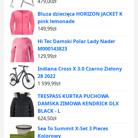
479,00
zł
Bluza dziecięca HORIZON JACKET K
pink lemonade
149,99
zł
Hi Tec Damski Polar Lady Nader
M000143823
129,99
zł
Indiana Cross X 3.0 Czarno Zielony
28 2022
1 599,99
zł
TRESPASS KURTKA PUCHOWA
DAMSKA ZIMOWA KENDRICK DLX
BLACK - L
624,50
zł
Sea To Summit X-Set 3 Pieces
Kolorowy