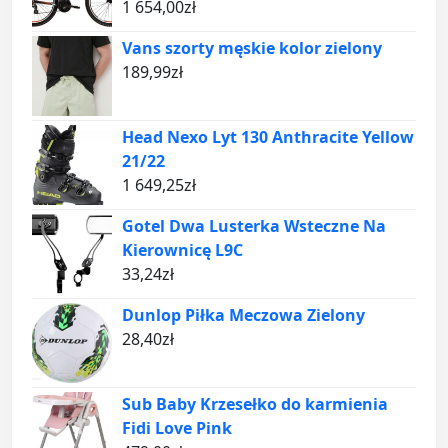
1 654,00
zł
Vans szorty męskie kolor zielony
189,99
zł
Head Nexo Lyt 130 Anthracite Yellow
21/22
1 649,25
zł
Gotel Dwa Lusterka Wsteczne Na
Kierownicę L9C
33,24
zł
Dunlop Piłka Meczowa Zielony
28,40
zł
Sub Baby Krzesełko do karmienia
Fidi Love Pink