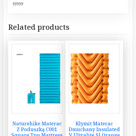
yyyyy
Related products
Naturehike Materac
Klymit Materac
Z Poduszką C001
Dmuchany Insulated
Square Tpu Mattress
V Ultralite Sl Orange