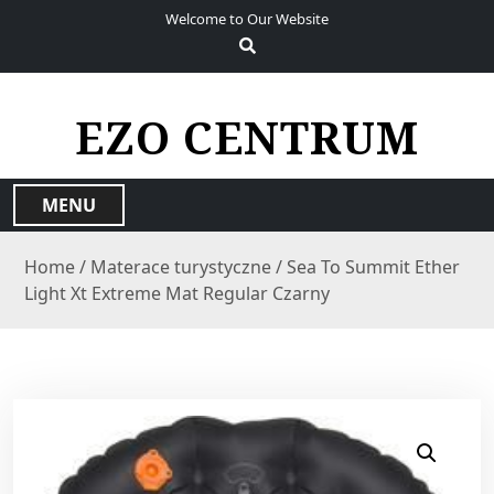
S
Welcome to Our Website
k
i
p
t
EZO CENTRUM
o
c
o
MENU
n
t
Home
/
Materace turystyczne
/ Sea To Summit Ether
e
Light Xt Extreme Mat Regular Czarny
n
t