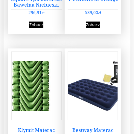
Bawełna Niebieski
296,91
zł
539,00
zł
Zobacz
Zobacz
Klymit Materac
Bestway Materac