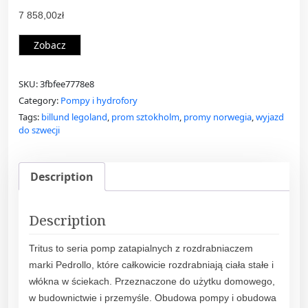
7 858,00
zł
Zobacz
SKU:
3fbfee7778e8
Category:
Pompy i hydrofory
Tags:
billund legoland
,
prom sztokholm
,
promy norwegia
,
wyjazd
do szwecji
Description
Description
Tritus to seria pomp zatapialnych z rozdrabniaczem
marki Pedrollo, które całkowicie rozdrabniają ciała stałe i
włókna w ściekach. Przeznaczone do użytku domowego,
w budownictwie i przemyśle. Obudowa pompy i obudowa