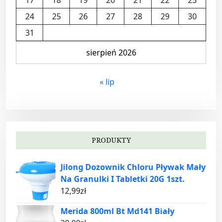
17
18
19
20
21
22
23
24
25
26
27
28
29
30
31
sierpień 2026
« lip
PRODUKTY
Jilong Dozownik Chloru Pływak Mały
Na Granulki I Tabletki 20G 1szt.
12,99
zł
Merida 800ml Bt Md141 Biały