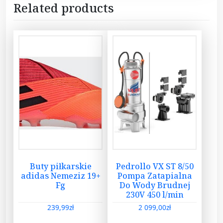
Related products
Buty piłkarskie
Pedrollo VX ST 8/50
adidas Nemeziz 19+
Pompa Zatapialna
Fg
Do Wody Brudnej
230V 450 l/min
239,99
zł
2 099,00
zł