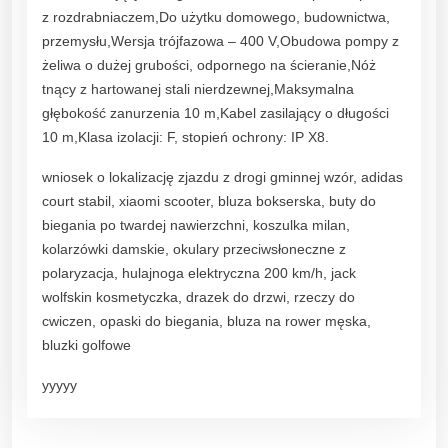
z rozdrabniaczem,Do użytku domowego, budownictwa,
przemysłu,Wersja trójfazowa – 400 V,Obudowa pompy z
żeliwa o dużej grubości, odpornego na ścieranie,Nóż
tnący z hartowanej stali nierdzewnej,Maksymalna
głębokość zanurzenia 10 m,Kabel zasilający o długości
10 m,Klasa izolacji: F, stopień ochrony: IP X8.
wniosek o lokalizację zjazdu z drogi gminnej wzór, adidas
court stabil, xiaomi scooter, bluza bokserska, buty do
biegania po twardej nawierzchni, koszulka milan,
kolarzówki damskie, okulary przeciwsłoneczne z
polaryzacja, hulajnoga elektryczna 200 km/h, jack
wolfskin kosmetyczka, drazek do drzwi, rzeczy do
cwiczen, opaski do biegania, bluza na rower męska,
bluzki golfowe
yyyyy