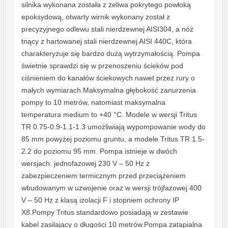
silnika wykonana została z żeliwa pokrytego powłoką
epoksydową, otwarty wirnik wykonany został z
precyzyjnego odlewu stali nierdzewnej AISI304, a nóż
tnący z hartowanej stali nierdzewnej AISI 440C, która
charakteryzuje się bardzo dużą wytrzymałością. Pompa
świetnie sprawdzi się w przenoszeniu ścieków pod
ciśnieniem do kanałów ściekowych nawet przez rury o
małych wymiarach.Maksymalna głębokość zanurzenia
pompy to 10 metrów, natomiast maksymalna
temperatura medium to +40 °C. Modele w wersji Tritus
TR 0.75-0.9-1.1-1.3 umożliwiają wypompowanie wody do
85 mm powyżej poziomu gruntu, a modele Tritus TR 1.5-
2.2 do poziomu 95 mm. Pompa istnieje w dwóch
wersjach: jednofazowej 230 V – 50 Hz z
zabezpieczeniem termicznym przed przeciążeniem
wbudowanym w uzwojenie oraz w wersji trójfazowej 400
V – 50 Hz z klasą izolacji F i stopniem ochrony IP
X8.Pompy Tritus standardowo posiadają w zestawie
kabel zasilający o długości 10 metrów.Pompa zatapialna