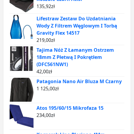
135,92
zł
Lifestraw Zestaw Do Uzdatniania
Wody Z Filtrem Węglowym I Torbą
Gravity Flex 14517
219,00
zł
Tajima Nóż Z Łamanym Ostrzem
18mm Z Płetwą I Pokrętłem
(DFC561NW1)
42,00
zł
Patagonia Nano Air Bluza M Czarny
1 125,00
zł
Atos 195/60/15 Mikrofaza 15
234,00
zł