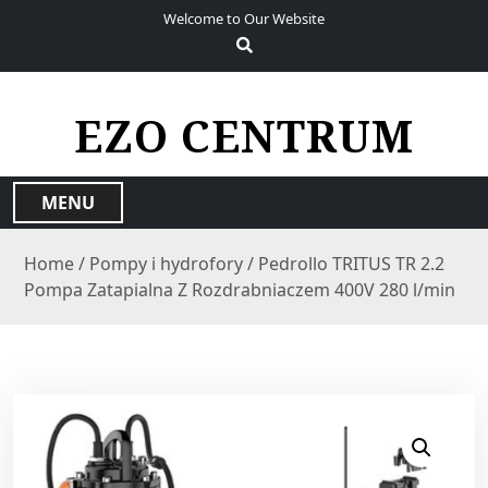
S
Welcome to Our Website
k
i
p
t
EZO CENTRUM
o
c
o
MENU
n
t
Home
/
Pompy i hydrofory
/ Pedrollo TRITUS TR 2.2
e
Pompa Zatapialna Z Rozdrabniaczem 400V 280 l/min
n
t