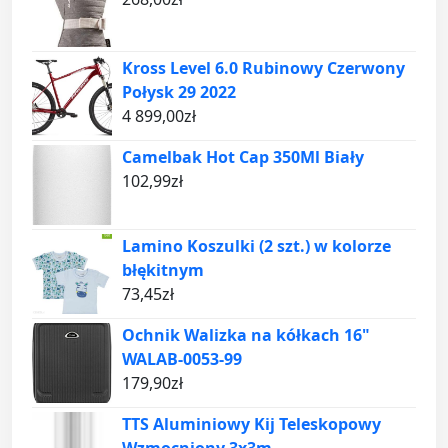
Kross Level 6.0 Rubinowy Czerwony
Połysk 29 2022
4 899,00
zł
Camelbak Hot Cap 350Ml Biały
102,99
zł
Lamino Koszulki (2 szt.) w kolorze
błękitnym
73,45
zł
Ochnik Walizka na kółkach 16"
WALAB-0053-99
179,90
zł
TTS Aluminiowy Kij Teleskopowy
Wzmocniony 3x3m