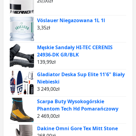
20,00
zł
Vöslauer Niegazowana 1L 1l
3,35
zł
Męskie Sandały HI-TEC CERENIS
24936-DK GR/BLK
139,99
zł
Gladiator Deska Sup Elite 11'6" Biały
Niebieski
3 249,00
zł
Scarpa Buty Wysokogórskie
Phantom Tech Hd Pomarańczowy
2 469,00
zł
Dakine Omni Gore Tex Mitt Stone
268,00
zł