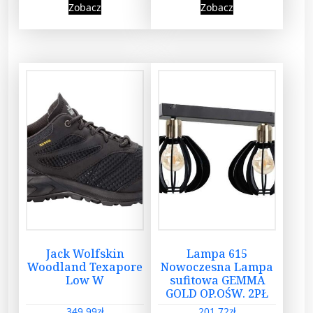
Zobacz
Zobacz
Jack Wolfskin
Lampa 615
Woodland Texapore
Nowoczesna Lampa
Low W
sufitowa GEMMA
GOLD OP.OŚW. 2PŁ
349,99
zł
201,72
zł