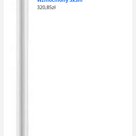
320,85
zł