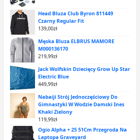
Head Bluza Club Byron 811449
Czarny Regular Fit
139,00
zł
Męska Bluza ELBRUS MAMORE
M000136170
219,99
zł
Jack Wolfskin Dziecięcy Grow Up Star
Electric Blue
449,99
zł
Nabaiji Strój Jednoczęściowy Do
Gimnastyki W Wodzie Damski Ines
Khaki Zielony
119,99
zł
Ogio Alpha + 25 51Cm Przegroda Na
Laptopa Graveyard