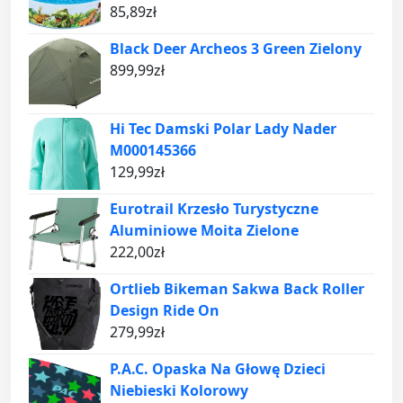
85,89
zł
Black Deer Archeos 3 Green Zielony
899,99
zł
Hi Tec Damski Polar Lady Nader
M000145366
129,99
zł
Eurotrail Krzesło Turystyczne
Aluminiowe Moita Zielone
222,00
zł
Ortlieb Bikeman Sakwa Back Roller
Design Ride On
279,99
zł
P.A.C. Opaska Na Głowę Dzieci
Niebieski Kolorowy