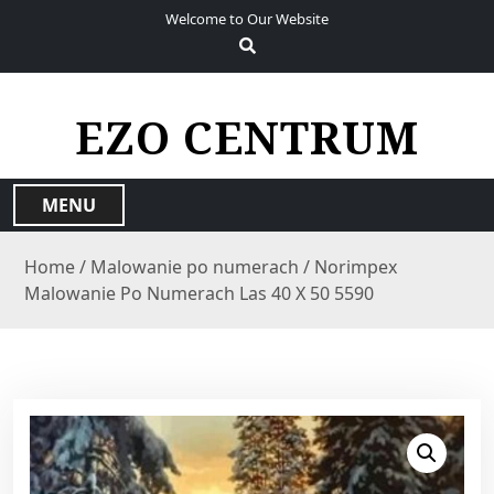
S
Welcome to Our Website
k
i
p
t
EZO CENTRUM
o
c
o
MENU
n
t
Home
/
Malowanie po numerach
/ Norimpex
e
Malowanie Po Numerach Las 40 X 50 5590
n
t