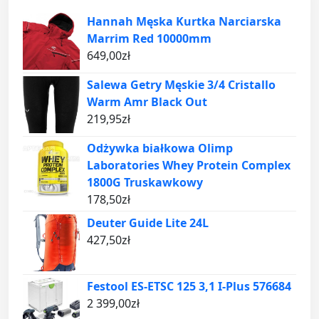
Hannah Męska Kurtka Narciarska
Marrim Red 10000mm
649,00
zł
Salewa Getry Męskie 3/4 Cristallo
Warm Amr Black Out
219,95
zł
Odżywka białkowa Olimp
Laboratories Whey Protein Complex
1800G Truskawkowy
178,50
zł
Deuter Guide Lite 24L
427,50
zł
Festool ES-ETSC 125 3,1 I-Plus 576684
2 399,00
zł