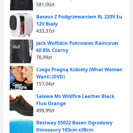
581,00
zł
Baseus Z Podgrzewaniem 8L 220V Eu
12V Biały
433,37
zł
Jack Wolfskin Pokrowiec Raincover
60 85L Czarny
76,99
zł
Czego Pragną Kobiety (What Women
Want) (DVD)
157,04
zł
Salewa Ms Wildfire Leather Black
Fluo Orange
499,99
zł
Bestway 55022 Basen Ogrodowy
Dinozaury 183cm x38cm