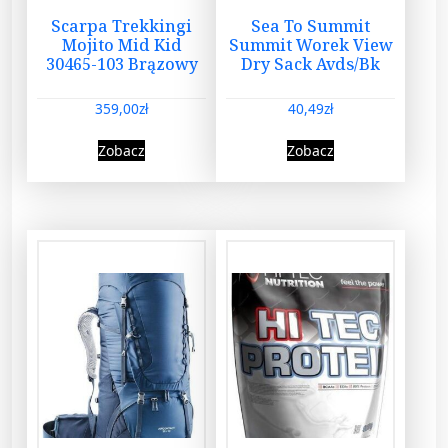
Scarpa Trekkingi
Sea To Summit
Mojito Mid Kid
Summit Worek View
30465-103 Brązowy
Dry Sack Avds/Bk
359,00
zł
40,49
zł
Zobacz
Zobacz