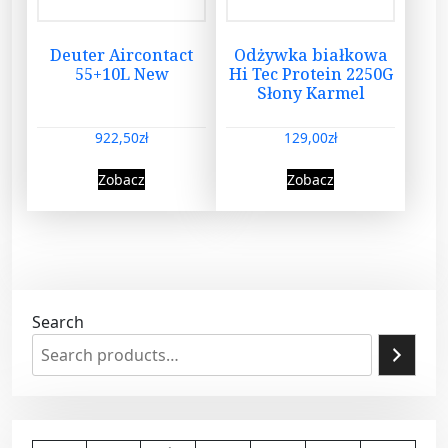
Deuter Aircontact
Odżywka białkowa
55+10L New
Hi Tec Protein 2250G
Słony Karmel
922,50
zł
129,00
zł
Zobacz
Zobacz
Search