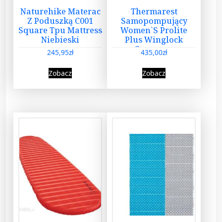
Naturehike Materac
Thermarest
Z Poduszką C001
Samopompujący
Square Tpu Mattress
Women`S Prolite
Niebieski
Plus Winglock
Czerwony
245,95
zł
435,00
zł
Zobacz
Zobacz