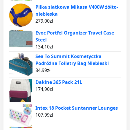
Piłka siatkowa Mikasa V400W żółto-
niebieska
279,00
zł
Evoc Portfel Organizer Travel Case
Steel
134,10
zł
Sea To Summit Kosmetyczka
Podróżna Toiletry Bag Niebieski
84,99
zł
Dakine 365 Pack 21L
174,90
zł
Intex 18 Pocket Suntanner Lounges
107,99
zł