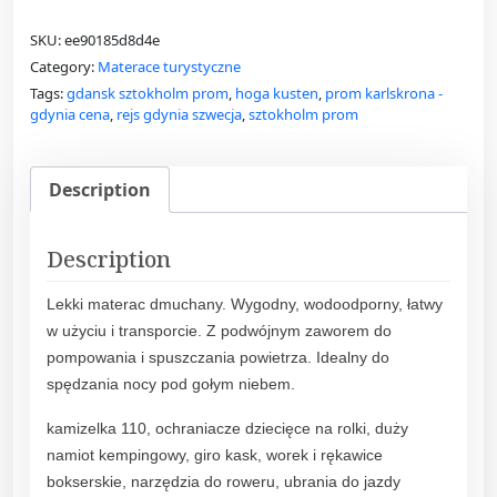
SKU:
ee90185d8d4e
Category:
Materace turystyczne
Tags:
gdansk sztokholm prom
,
hoga kusten
,
prom karlskrona -
gdynia cena
,
rejs gdynia szwecja
,
sztokholm prom
Description
Description
Lekki materac dmuchany. Wygodny, wodoodporny, łatwy
w użyciu i transporcie. Z podwójnym zaworem do
pompowania i spuszczania powietrza. Idealny do
spędzania nocy pod gołym niebem.
kamizelka 110, ochraniacze dziecięce na rolki, duży
namiot kempingowy, giro kask, worek i rękawice
bokserskie, narzędzia do roweru, ubrania do jazdy