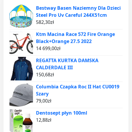
Bestway Basen Naziemny Dla Dzieci
Steel Pro Uv Careful 244X51cm
582,30
zł
Ktm Macina Race 572 Fire Orange
Black+Orange 27.5 2022
14 699,00
zł
REGATTA KURTKA DAMSKA
CALDERDALE III
150,68
zł
Columbia Czapka Roc II Hat CU0019
Szary
79,00
zł
Dentosept płyn 100ml
12,88
zł