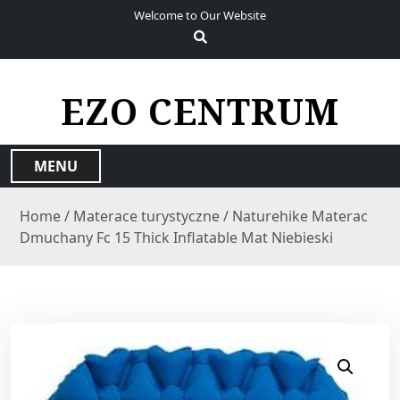
S
Welcome to Our Website
k
i
p
t
EZO CENTRUM
o
c
o
MENU
n
t
Home
/
Materace turystyczne
/ Naturehike Materac
e
Dmuchany Fc 15 Thick Inflatable Mat Niebieski
n
t