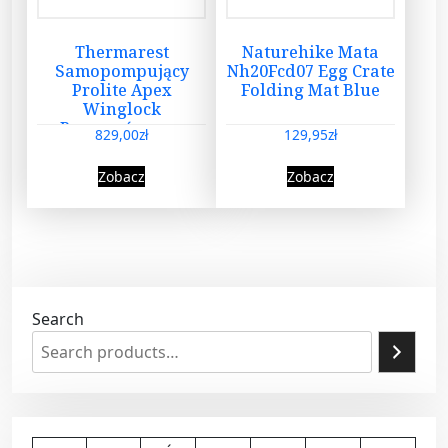
Thermarest
Naturehike Mata
Samopompujący
Nh20Fcd07 Egg Crate
Prolite Apex
Folding Mat Blue
Winglock
Pomarańczowy
829,00
zł
129,95
zł
Zobacz
Zobacz
Search