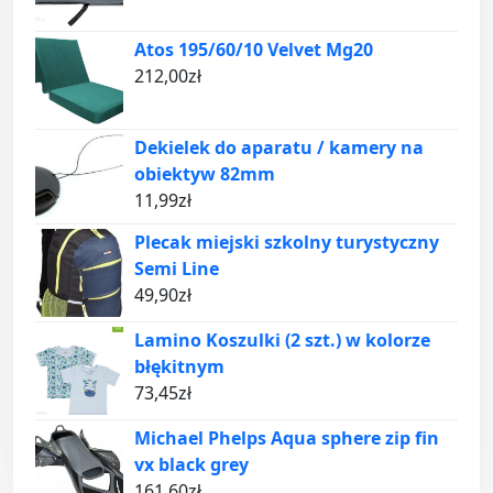
Atos 195/60/10 Velvet Mg20
212,00
zł
Dekielek do aparatu / kamery na
obiektyw 82mm
11,99
zł
Plecak miejski szkolny turystyczny
Semi Line
49,90
zł
Lamino Koszulki (2 szt.) w kolorze
błękitnym
73,45
zł
Michael Phelps Aqua sphere zip fin
vx black grey
161,60
zł