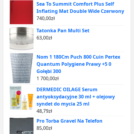
Sea To Summit Comfort Plus Self
Inflating Mat Double Wide Czerwony
740,00
zł
Tatonka Pan Multi Set
63,00
zł
Nom 1 180Cm Puch 800 Cuin Pertex
Quantum Polygiene Prawy +5 0
Gołębi 300
1 700,00
zł
DERMEDIC OILAGE Serum
antyoksydacyjne 30 ml + olejowy
syndet do mycia 25 ml
48,79
zł
Pro Torba Gravel Na Telefon
85,00
zł