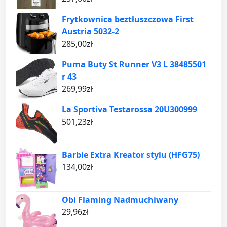
Frytkownica beztłuszczowa First
Austria 5032-2
285,00
zł
Puma Buty St Runner V3 L 38485501
r 43
269,99
zł
La Sportiva Testarossa 20U300999
501,23
zł
Barbie Extra Kreator stylu (HFG75)
134,00
zł
Obi Flaming Nadmuchiwany
29,96
zł