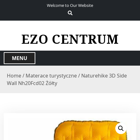
S
Welcome to Our Website
k
i
p
t
EZO CENTRUM
o
c
o
MENU
n
t
Home
/
Materace turystyczne
/ Naturehike 3D Side
e
Wall Nh20Fcd02 Żółty
n
t