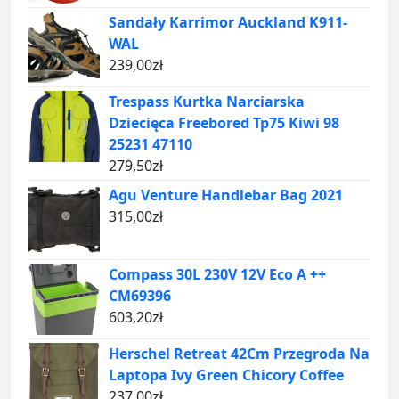
Sandały Karrimor Auckland K911-
WAL
239,00
zł
Trespass Kurtka Narciarska
Dziecięca Freebored Tp75 Kiwi 98
25231 47110
279,50
zł
Agu Venture Handlebar Bag 2021
315,00
zł
Compass 30L 230V 12V Eco A ++
CM69396
603,20
zł
Herschel Retreat 42Cm Przegroda Na
Laptopa Ivy Green Chicory Coffee
237,00
zł