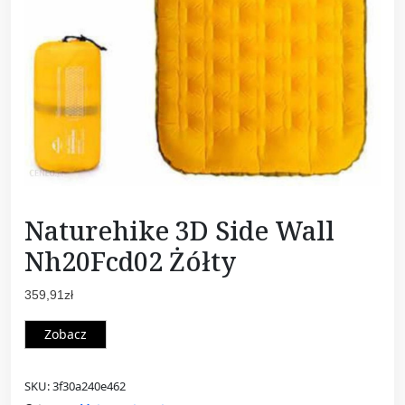
Naturehike 3D Side Wall
Nh20Fcd02 Żółty
359,91
zł
Zobacz
SKU:
3f30a240e462