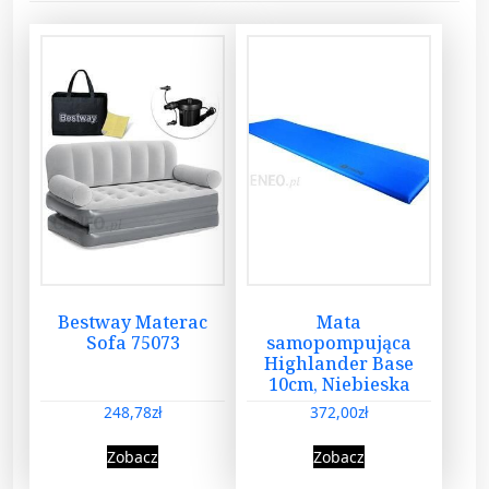
Bestway Materac
Mata
Sofa 75073
samopompująca
Highlander Base
10cm, Niebieska
248,78
zł
372,00
zł
Zobacz
Zobacz