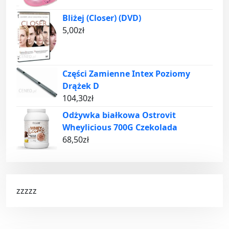
Bliżej (Closer) (DVD)
5,00
zł
Części Zamienne Intex Poziomy
Drążek D
104,30
zł
Odżywka białkowa Ostrovit
Wheylicious 700G Czekolada
68,50
zł
zzzzz