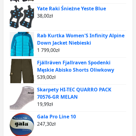
Yate Raki Śnieżne Yeste Blue
38,00
zł
Rab Kurtka Women'S Infinity Alpine
Down Jacket Niebieski
1 799,00
zł
Fjällräven Fjallraven Spodenki
Męskie Abisko Shorts Oliwkowy
539,00
zł
Skarpety HI-TEC QUARRO PACK
70576-GR MELAN
19,99
zł
Gala Pro Line 10
247,30
zł