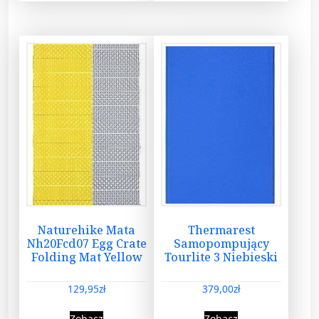
Naturehike Mata
Thermarest
Nh20Fcd07 Egg Crate
Samopompujący
Folding Mat Yellow
Tourlite 3 Niebieski
129,95
zł
379,00
zł
Zobacz
Zobacz