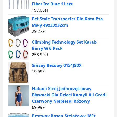
Fiber Ice Blue 11 szt.
197,00
zł
Pet Style Transporter Dla Kota Psa
Mały 49x33x32cm
29,27
zł
Climbing Technology Set Karab
Berry W 6-Pack
258,99
zł
Sinsay Beżowy 0151J80X
19,99
zł
Nabaiji Strój Jednoczęściowy
Pływacki Dla Dzieci Kamyli All Gradi
Czerwony Niebieski Różowy
69,99
zł
Bestway Basen Stelażowy 18Ft