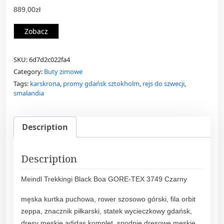
889,00
zł
Zobacz
SKU:
6d7d2c022fa4
Category:
Buty zimowe
Tags:
karskrona
,
promy gdańsk sztokholm
,
rejs do szwecji
,
smalandia
Description
Description
Meindl Trekkingi Black Boa GORE-TEX 3749 Czarny
męska kurtka puchowa, rower szosowo górski, fila orbit
zeppa, znacznik piłkarski, statek wycieczkowy gdańsk,
dresy męskie adidas komplet, spodnie dresowe męskie