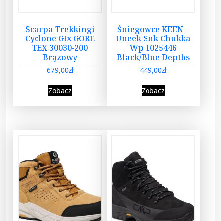
Scarpa Trekkingi
Śniegowce KEEN –
Cyclone Gtx GORE
Uneek Snk Chukka
TEX 30030-200
Wp 1025446
Brązowy
Black/Blue Depths
679,00
zł
449,00
zł
Zobacz
Zobacz