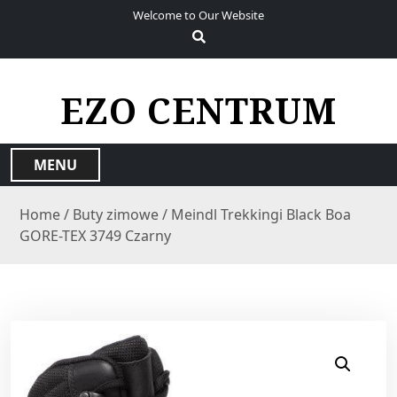
S
Welcome to Our Website
k
i
p
t
EZO CENTRUM
o
c
o
MENU
n
t
Home
/
Buty zimowe
/ Meindl Trekkingi Black Boa
e
GORE-TEX 3749 Czarny
n
t