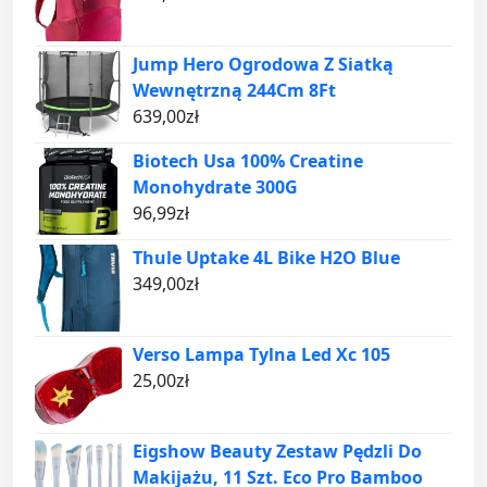
Jump Hero Ogrodowa Z Siatką
Wewnętrzną 244Cm 8Ft
639,00
zł
Biotech Usa 100% Creatine
Monohydrate 300G
96,99
zł
Thule Uptake 4L Bike H2O Blue
349,00
zł
Verso Lampa Tylna Led Xc 105
25,00
zł
Eigshow Beauty Zestaw Pędzli Do
Makijażu, 11 Szt. Eco Pro Bamboo