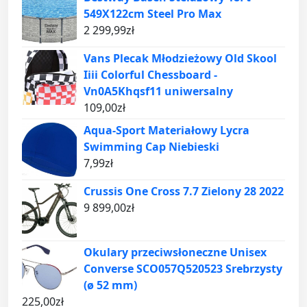
549X122cm Steel Pro Max
2 299,99
zł
Vans Plecak Młodzieżowy Old Skool
Iiii Colorful Chessboard -
Vn0A5Khqsf11 uniwersalny
109,00
zł
Aqua-Sport Materiałowy Lycra
Swimming Cap Niebieski
7,99
zł
Crussis One Cross 7.7 Zielony 28 2022
9 899,00
zł
Okulary przeciwsłoneczne Unisex
Converse SCO057Q520523 Srebrzysty
(ø 52 mm)
225,00
zł