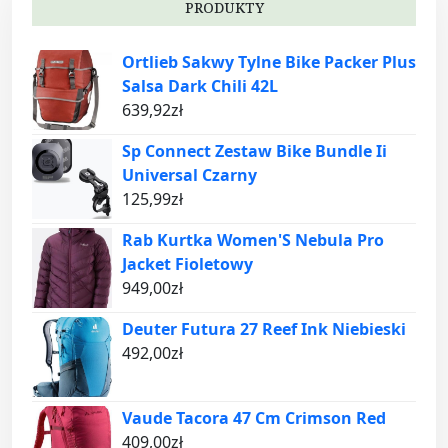
PRODUKTY
Ortlieb Sakwy Tylne Bike Packer Plus
Salsa Dark Chili 42L
639,92
zł
Sp Connect Zestaw Bike Bundle Ii
Universal Czarny
125,99
zł
Rab Kurtka Women'S Nebula Pro
Jacket Fioletowy
949,00
zł
Deuter Futura 27 Reef Ink Niebieski
492,00
zł
Vaude Tacora 47 Cm Crimson Red
409,00
zł