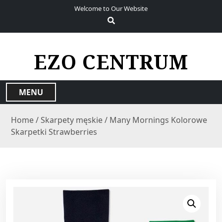
S
Welcome to Our Website
k
i
p
t
EZO CENTRUM
o
c
o
MENU
n
t
Home
/
Skarpety męskie
/ Many Mornings Kolorowe
e
Skarpetki Strawberries
n
t