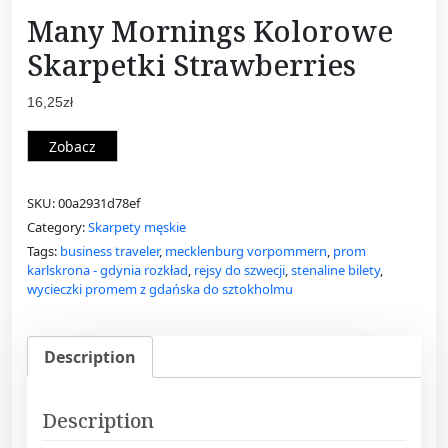
Many Mornings Kolorowe
Skarpetki Strawberries
16,25
zł
Zobacz
SKU:
00a2931d78ef
Category:
Skarpety męskie
Tags:
business traveler
,
mecklenburg vorpommern
,
prom
karlskrona - gdynia rozkład
,
rejsy do szwecji
,
stenaline bilety
,
wycieczki promem z gdańska do sztokholmu
Description
Description