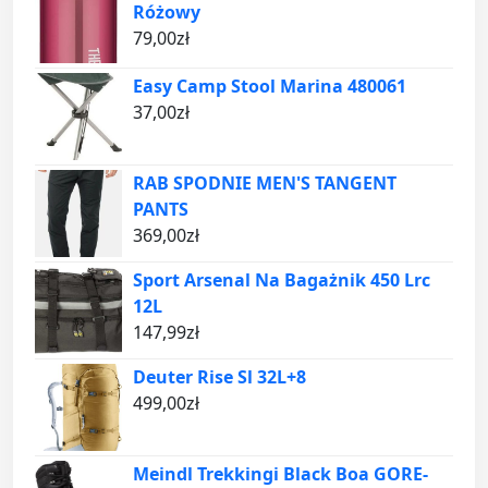
Różowy
79,00
zł
Easy Camp Stool Marina 480061
37,00
zł
RAB SPODNIE MEN'S TANGENT
PANTS
369,00
zł
Sport Arsenal Na Bagażnik 450 Lrc
12L
147,99
zł
Deuter Rise Sl 32L+8
499,00
zł
Meindl Trekkingi Black Boa GORE-