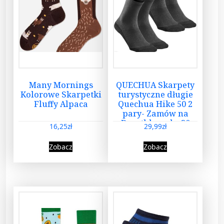
Many Mornings
QUECHUA Skarpety
Kolorowe Skarpetki
turystyczne długie
Fluffy Alpaca
Quechua Hike 50 2
pary- Zamów na
Decathlon.pl – 30
16,25
zł
29,99
zł
dni na zwrot – Szary
Zobacz
Zobacz