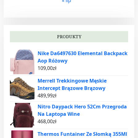
« lip
PRODUKTY
Nike Da6497630 Elemental Backpack
Aop Różowy
109,00
zł
Merrell Trekkingowe Męskie
Intercept Brązowe Brązowy
489,99
zł
Nitro Daypack Hero 52Cm Przegroda
Na Laptopa Wine
468,00
zł
Thermos Funtainer Ze Słomką 355Ml