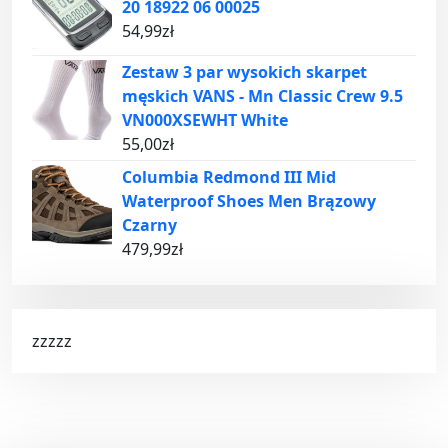
20 18922 06 00025
54,99
zł
Zestaw 3 par wysokich skarpet
męskich VANS - Mn Classic Crew 9.5
VN000XSEWHT White
55,00
zł
Columbia Redmond III Mid
Waterproof Shoes Men Brązowy
Czarny
479,99
zł
zzzzz