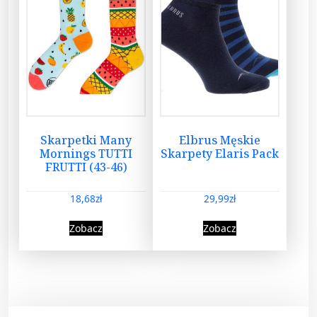
Skarpetki Many
Elbrus Męskie
Mornings TUTTI
Skarpety Elaris Pack
FRUTTI (43-46)
18,68
zł
29,99
zł
Zobacz
Zobacz