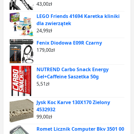
43,00
zł
LEGO Friends 41694 Karetka kliniki
dla zwierzątek
24,99
zł
Fenix Diodowa E09R Czarny
179,00
zł
NUTREND Carbo Snack Energy
Gel+Caffeine Saszetka 50g
5,51
zł
Jysk Koc Karve 130X170 Zielony
4532932
99,00
zł
Romet Licznik Computer Bkv 3501 00