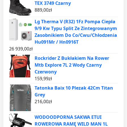
TEX 3749 Czarny
889,00
zł
Lg Therma V (R32) 1Fz Pompa Ciepła
9/9 Kw Typu Split Ze Zintegrowanym
Zasobnikiem Do Co/Cwu/Chłodzenia
Hu091Mr / Hn0916T
26 939,00
zł
Rockrider Z Bukłakiem Na Rower
Mtb Explore 7L 2 Wody Czarny
Czerwony
159,99
zł
Tatonka Baix 10 Plezak 42Cm Titan
Grey
216,00
zł
WODOODPORNA SAKWA ETUI
ROWEROWA RAMĘ WILD MAN 1L