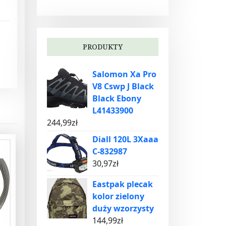
PRODUKTY
Salomon Xa Pro
V8 Cswp J Black
Black Ebony
L41433900
244,99
zł
Diall 120L 3Xaaa
C-832987
30,97
zł
Eastpak plecak
kolor zielony
duży wzorzysty
144,99
zł