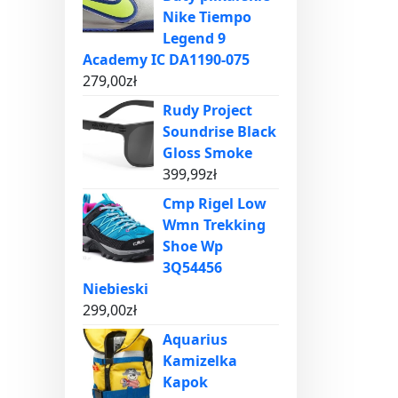
Nike Tiempo
Legend 9
Academy IC DA1190-075
279,00
zł
Rudy Project
Soundrise Black
Gloss Smoke
399,99
zł
Cmp Rigel Low
Wmn Trekking
Shoe Wp
3Q54456
Niebieski
299,00
zł
Aquarius
Kamizelka
Kapok