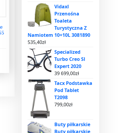
Vidaxl
Przenośna
Toaleta
ie
Turystyczna Z
55
Namiotem 10+10L 3081890
535,40
zł
Specialized
Turbo Creo Sl
Expert 2020
39 699,00
zł
Tacx Podstawka
Pod Tablet
T2098
799,00
zł
Buty piłkarskie
Buty piłkarskie