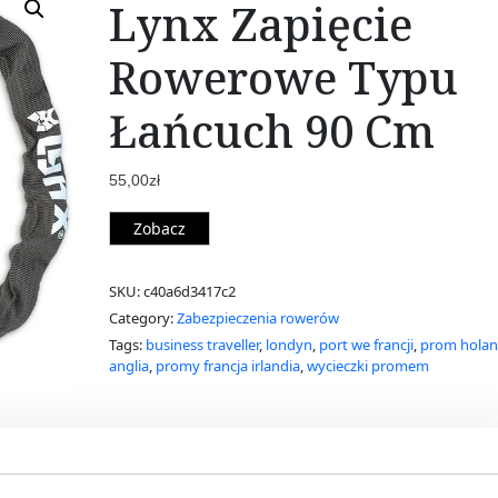
Lynx Zapięcie
Rowerowe Typu
Łańcuch 90 Cm
55,00
zł
Zobacz
SKU:
c40a6d3417c2
Category:
Zabezpieczenia rowerów
Tags:
business traveller
,
londyn
,
port we francji
,
prom holan
anglia
,
promy francja irlandia
,
wycieczki promem