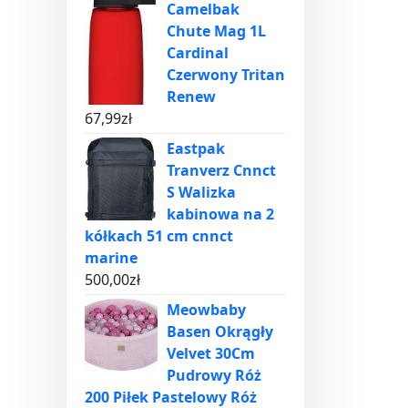
Camelbak
Chute Mag 1L
Cardinal
Czerwony Tritan
Renew
67,99
zł
Eastpak
Tranverz Cnnct
S Walizka
kabinowa na 2
kółkach 51 cm cnnct
marine
500,00
zł
Meowbaby
Basen Okrągły
Velvet 30Cm
Pudrowy Róż
200 Piłek Pastelowy Róż