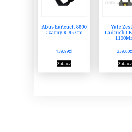
Abus Łańcuch 8800
Yale Zes
Czarny R. 95 Cm
Łańcuch I 
1100M
139,99
zł
239,00
z
Zobacz
Zobacz