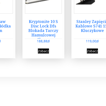
taw
Kryptonite 10 S
Stanley Zapięc
Kłódka
Disc Lock Dfs
Kablowe S741 1
m
Blokada Tarczy
Kluczykowe
Hamulcowej
Chrom
ł
188,88
zł
119,00
zł
Zobacz
Zobacz