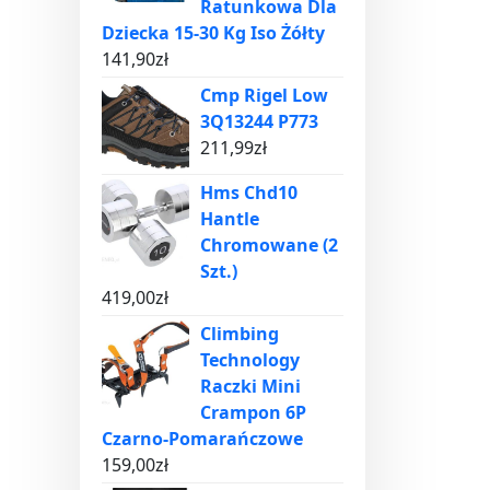
Ratunkowa Dla
Dziecka 15-30 Kg Iso Żółty
141,90
zł
Cmp Rigel Low
3Q13244 P773
211,99
zł
Hms Chd10
Hantle
Chromowane (2
Szt.)
419,00
zł
Climbing
Technology
Raczki Mini
Crampon 6P
Czarno-Pomarańczowe
159,00
zł