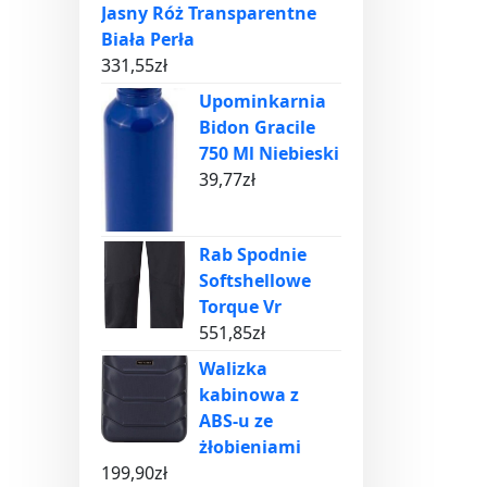
Jasny Róż Transparentne
Biała Perła
331,55
zł
Upominkarnia
Bidon Gracile
750 Ml Niebieski
39,77
zł
Rab Spodnie
Softshellowe
Torque Vr
551,85
zł
Walizka
kabinowa z
ABS-u ze
żłobieniami
199,90
zł