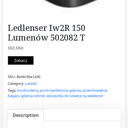
Ledlenser Iw2R 150
Lumenów 502082 T
163,59
zł
Zobacz
SKU:
8a3ec56a1a30
Category:
Latarki
Tags:
londonderry
,
prom karlskrona gdynia
,
przechowalnia
bagażu gdynia cennik
,
wycieczka do szwecji na weekend
Description