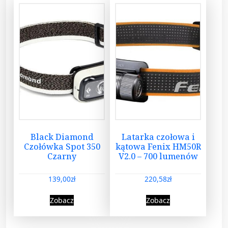
Black Diamond
Latarka czołowa i
Czołówka Spot 350
kątowa Fenix HM50R
Czarny
V2.0 – 700 lumenów
139,00
zł
220,58
zł
Zobacz
Zobacz