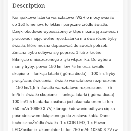
Description
Kompaktowa latarka warsztatowa iW2R o mocy światła
do 150 lumenów, to lekkie i poręczne źródło światła.
Dzięki obudowie wyposażonej w klips można ją zawiesić i
pracować mając wolne ręce.Latarka ma dwa różne tryby
światła, które można dopasować do swoich potrzeb.
Zmiana trybu odbywa się poprzez 1 lub x-krotne
kliknięcie umieszczonego z tyłu włącznika. Do wyboru
mamy tryby: power 150 lm, low 75 lm oraz światło
skupione – funkcja latarki ( górna dioda) – 100 lm.Tryby
pracy/czas świecenia:- światło warsztatowe rozproszone
– 150 lm/1,5 h- światło warsztatowe rozproszone – 75
lm/5 h- światło skupione – funkcja latarki ( górna dioda) –
100 lm/1,5 hLatarka zasilana jest akumulatorem Li-Ion
750 mAh 10850 3.7V, którego ładowanie odbywa się za
pośrednictwem dołączonego do zestawu kabla.Dane
techniczneŹródło światła: 1 x COB LED, 1 x Power
LEDZasilanie: akumulator Li-Ion 750 mAh 10850 3.7V (w