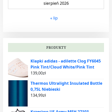
sierpień 2026
« lip
PRODUKTY
Klapki adidas - adilette Clog FY6045
Pink Tint/Cloud White/Pink Tint
139,00
zł
Thermos Ultralight Insulated Bottle
0,75L Niebieski
134,99
zł
Krzesiwo US Army MFH 27103