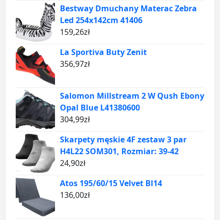
Bestway Dmuchany Materac Zebra
Led 254x142cm 41406
159,26
zł
La Sportiva Buty Zenit
356,97
zł
Salomon Millstream 2 W Qush Ebony
Opal Blue L41380600
304,99
zł
Skarpety męskie 4F zestaw 3 par
H4L22 SOM301, Rozmiar: 39-42
24,90
zł
Atos 195/60/15 Velvet Bl14
136,00
zł