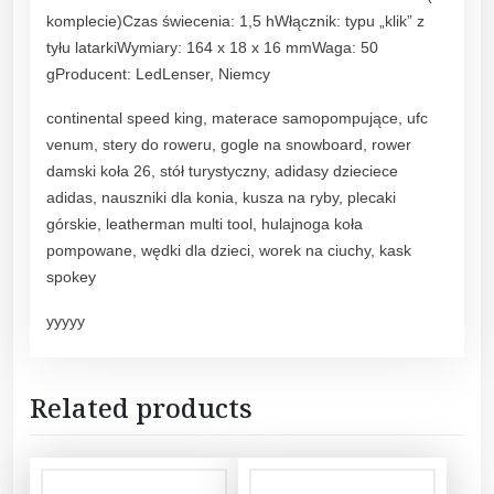
komplecie)Czas świecenia: 1,5 hWłącznik: typu „klik” z
tyłu latarkiWymiary: 164 x 18 x 16 mmWaga: 50
gProducent: LedLenser, Niemcy
continental speed king, materace samopompujące, ufc
venum, stery do roweru, gogle na snowboard, rower
damski koła 26, stół turystyczny, adidasy dzieciece
adidas, nauszniki dla konia, kusza na ryby, plecaki
górskie, leatherman multi tool, hulajnoga koła
pompowane, wędki dla dzieci, worek na ciuchy, kask
spokey
yyyyy
Related products