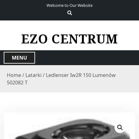
S
Welcome to Our Website
k
i
p
t
EZO CENTRUM
o
c
o
MENU
n
t
Home
/
Latarki
/ Ledlenser Iw2R 150 Lumenów
e
502082 T
n
t