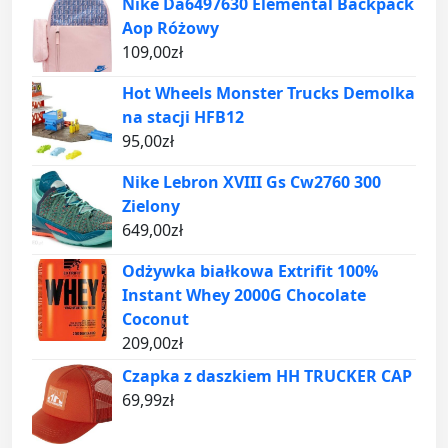
Nike Da6497630 Elemental Backpack
Aop Różowy
109,00
zł
Hot Wheels Monster Trucks Demolka
na stacji HFB12
95,00
zł
Nike Lebron XVIII Gs Cw2760 300
Zielony
649,00
zł
Odżywka białkowa Extrifit 100%
Instant Whey 2000G Chocolate
Coconut
209,00
zł
Czapka z daszkiem HH TRUCKER CAP
69,99
zł