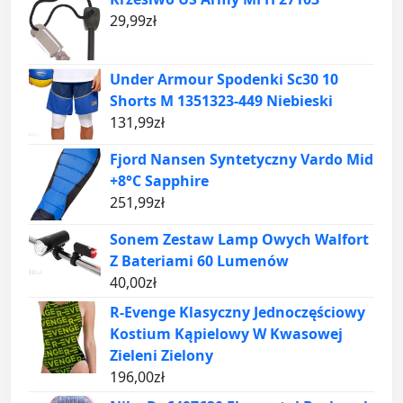
29,99
zł
Under Armour Spodenki Sc30 10
Shorts M 1351323-449 Niebieski
131,99
zł
Fjord Nansen Syntetyczny Vardo Mid
+8°C Sapphire
251,99
zł
Sonem Zestaw Lamp Owych Walfort
Z Bateriami 60 Lumenów
40,00
zł
R-Evenge Klasyczny Jednoczęściowy
Kostium Kąpielowy W Kwasowej
Zieleni Zielony
196,00
zł