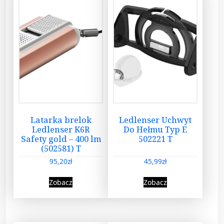
Latarka brelok
Ledlenser Uchwyt
Ledlenser K6R
Do Hełmu Typ E
Safety gold – 400 lm
502221 T
(502581) T
95,20
zł
45,99
zł
Zobacz
Zobacz