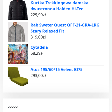
Kurtka Trekkingowa damska
dwustronna Halden Hi-Tec
229,99
zł
Rab Sweter Quest QFF-21-GRA-LRG
Szary Relaxed Fit
319,00
zł
Cytadela
68,29
zł
Atos 195/60/15 Velvet Bl75
293,00
zł
zzzzz