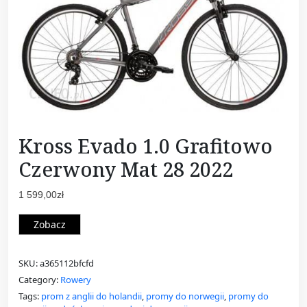
Kross Evado 1.0 Grafitowo
Czerwony Mat 28 2022
1 599,00
zł
Zobacz
SKU:
a365112bfcfd
Category:
Rowery
Tags:
prom z anglii do holandii
,
promy do norwegii
,
promy do