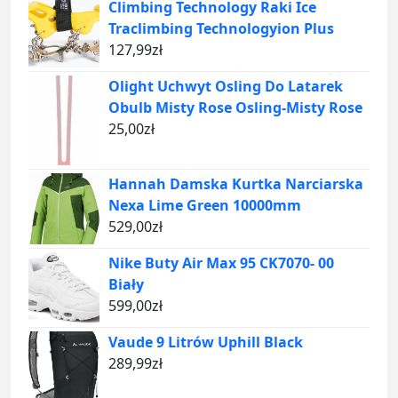
Climbing Technology Raki Ice
Traclimbing Technologyion Plus
127,99
zł
Olight Uchwyt Osling Do Latarek
Obulb Misty Rose Osling-Misty Rose
25,00
zł
Hannah Damska Kurtka Narciarska
Nexa Lime Green 10000mm
529,00
zł
Nike Buty Air Max 95 CK7070- 00
Biały
599,00
zł
Vaude 9 Litrów Uphill Black
289,99
zł