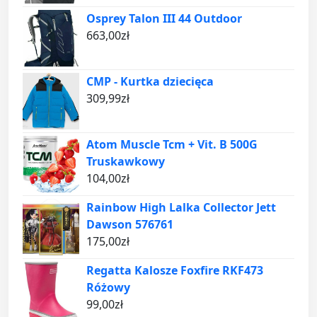
Osprey Talon III 44 Outdoor
663,00
zł
CMP - Kurtka dziecięca
309,99
zł
Atom Muscle Tcm + Vit. B 500G
Truskawkowy
104,00
zł
Rainbow High Lalka Collector Jett
Dawson 576761
175,00
zł
Regatta Kalosze Foxfire RKF473
Różowy
99,00
zł