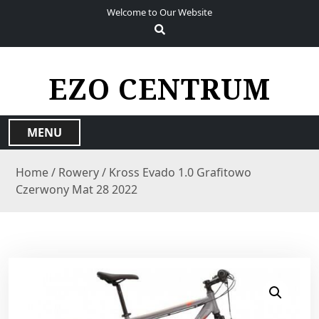
S
Welcome to Our Website
k
i
p
t
EZO CENTRUM
o
c
o
MENU
n
t
Home
/
Rowery
/ Kross Evado 1.0 Grafitowo
e
Czerwony Mat 28 2022
n
t