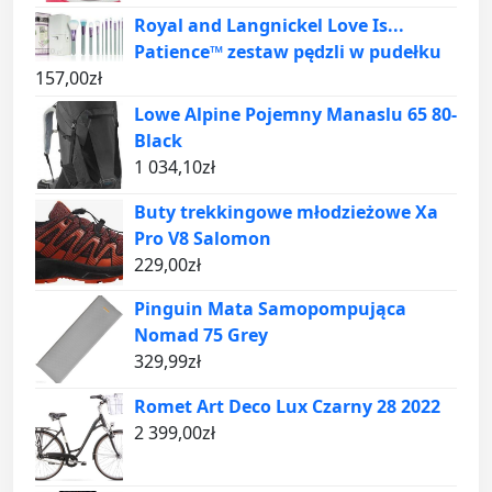
Royal and Langnickel Love Is...
Patience™ zestaw pędzli w pudełku
157,00
zł
Lowe Alpine Pojemny Manaslu 65 80-
Black
1 034,10
zł
Buty trekkingowe młodzieżowe Xa
Pro V8 Salomon
229,00
zł
Pinguin Mata Samopompująca
Nomad 75 Grey
329,99
zł
Romet Art Deco Lux Czarny 28 2022
2 399,00
zł