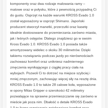
komponenty oraz dwa rodzaje malowania ramy –
matowe oraz w połysku, które z pewnością przypadną Ci
do gustu. Osprzęt na każde warunki KROSS Evado 1.0
został wyposażony w osprzęt Shimano. Japoński
producent stworzył manetki, przerzutki oraz kasetę
idealnie dostosowane do przemierzania zarówno miasta,
jak i leśnych ostępów. Dlatego znajdziesz go w swoim
Kross Evado 1.0. KROSS Evado 1.0 posiada także
amortyzowany widelec o skoku 30 milimetrów. Dzięki
takiemu rozwiązaniu podczas jazdy po nierównościach
zachowasz komfort oraz unikniesz nadmiernego
zmęczenia wynikającego z ciągłej pracy ciała na
wybojach. Pozwoli Ci to dotrzeć na miejsce szybciej i
mniej zmęczonym, zachowując więcej siły na resztę dnia.
KROSS Evado 1.0 to także 28 calowe koła, wyposażone
w opony Mitas Gripper o szerokości 42 milimetry
pozwalające na sprawne przemieszczanie się zarówno w
mieście jak poza nim. Dbałość o detale KROSS Evado
1.0 to liczne rozwiązania zwiększające komfort oraz