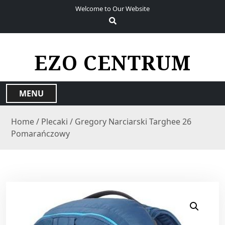
S
Welcome to Our Website
k
i
p
t
EZO CENTRUM
o
c
o
MENU
n
t
Home
/
Plecaki
/ Gregory Narciarski Targhee 26
e
Pomarańczowy
n
t