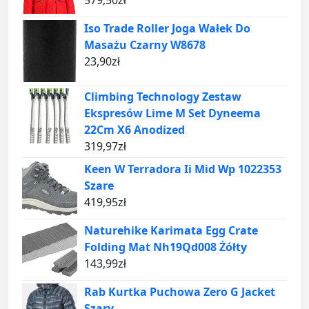
579,50
zł
Iso Trade Roller Joga Wałek Do
Masażu Czarny W8678
23,90
zł
Climbing Technology Zestaw
Ekspresów Lime M Set Dyneema
22Cm X6 Anodized
319,97
zł
Keen W Terradora Ii Mid Wp 1022353
Szare
419,95
zł
Naturehike Karimata Egg Crate
Folding Mat Nh19Qd008 Żółty
143,99
zł
Rab Kurtka Puchowa Zero G Jacket
Szary