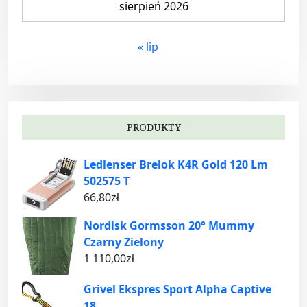
sierpień 2026
« lip
PRODUKTY
Ledlenser Brelok K4R Gold 120 Lm
502575 T
66,80
zł
Nordisk Gormsson 20° Mummy
Czarny Zielony
1 110,00
zł
Grivel Ekspres Sport Alpha Captive
18