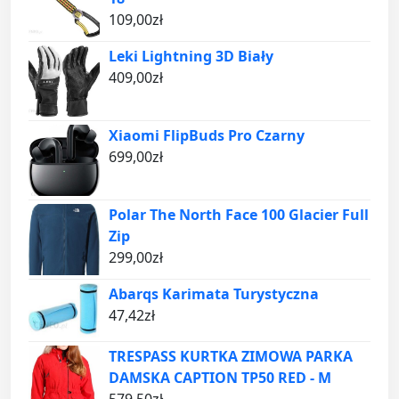
109,00
zł
Leki Lightning 3D Biały
409,00
zł
Xiaomi FlipBuds Pro Czarny
699,00
zł
Polar The North Face 100 Glacier Full
Zip
299,00
zł
Abarqs Karimata Turystyczna
47,42
zł
TRESPASS KURTKA ZIMOWA PARKA
DAMSKA CAPTION TP50 RED - M