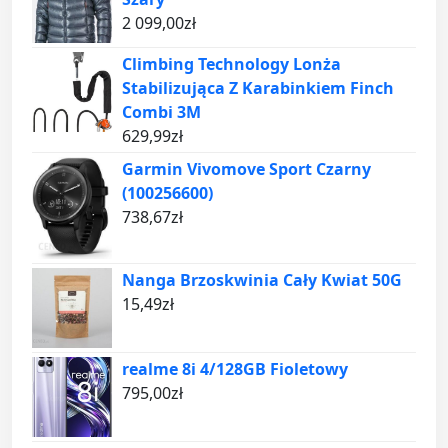
2 099,00
zł
Climbing Technology Lonża
Stabilizująca Z Karabinkiem Finch
Combi 3M
629,99
zł
Garmin Vivomove Sport Czarny
(100256600)
738,67
zł
Nanga Brzoskwinia Cały Kwiat 50G
15,49
zł
realme 8i 4/128GB Fioletowy
795,00
zł