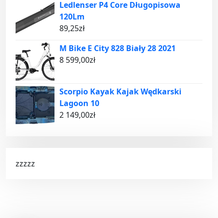
Ledlenser P4 Core Długopisowa
120Lm
89,25
zł
M Bike E City 828 Biały 28 2021
8 599,00
zł
Scorpio Kayak Kajak Wędkarski
Lagoon 10
2 149,00
zł
zzzzz