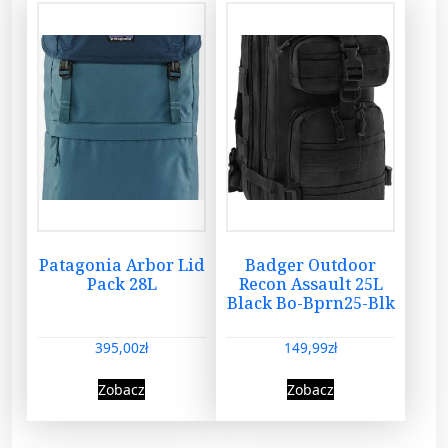
Patagonia Arbor Lid
Badger Outdoor
Pack 28L
Recon Assault 25L
Black Bo-Bprn25-Blk
395,00
zł
149,99
zł
Zobacz
Zobacz