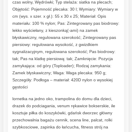
czas wolny, Wędrówki; Typ stelaża: siatka na plecach;
Objętość: Pojemność plecaka: 30 l; Wymiary: Wymiary w
cm (wys. x szer. x gł.): 55 x 30 x 25; Materiał: Opis
materiału: 100 % nylon; Pas: Zintegrowany pas biodrowy:
lekko wyściełany, z kieszonką(-ami) na zamek
błyskawiczny, regulowana szerokość; Zintegrowany pas
piersiowy: regulowana wysokość, z gwizdkiem
sygnalizacyjnym, regulowana szerokość; Pas biodrowy:
tak; Pas na klatkę piersiową: tak; Zamknięcie: Pozycja
zamykająca: od góry (Toploader); Rodzaj zamykania:
Zamek błyskawiczny; Waga: Waga plecaka: 950 g;
Szczegóły: Podłoga – materiał: 420D nylon o wysokiej
gęstości
lornetka na jedno oko, trampolina do domu dla dzieci,
drazek do podciagania, venum rękawice bokserskie, ile
kosztuje piłka do koszykówki, gdańsk dworzec główny
przechowalnia bagażu cennik, scena line, palcat, rolki
szybkosciowe, zapinka do łańcucha, fitness strój na