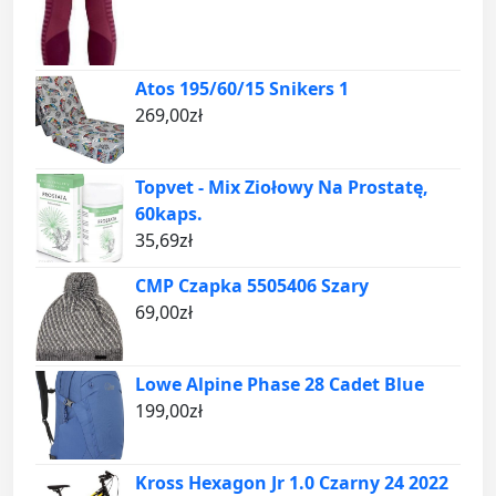
Atos 195/60/15 Snikers 1
269,00
zł
Topvet - Mix Ziołowy Na Prostatę,
60kaps.
35,69
zł
CMP Czapka 5505406 Szary
69,00
zł
Lowe Alpine Phase 28 Cadet Blue
199,00
zł
Kross Hexagon Jr 1.0 Czarny 24 2022