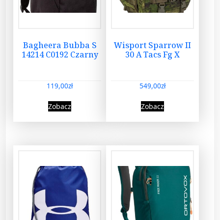
Bagheera Bubba S
Wisport Sparrow II
14214 C0192 Czarny
30 A Tacs Fg X
119,00
zł
549,00
zł
Zobacz
Zobacz