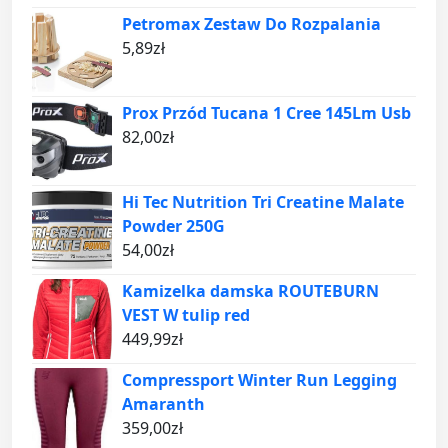
Petromax Zestaw Do Rozpalania
5,89
zł
Prox Przód Tucana 1 Cree 145Lm Usb
82,00
zł
Hi Tec Nutrition Tri Creatine Malate
Powder 250G
54,00
zł
Kamizelka damska ROUTEBURN
VEST W tulip red
449,99
zł
Compressport Winter Run Legging
Amaranth
359,00
zł