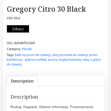
Gregory Citro 30 Black
499,99
zł
Zobacz
SKU:
8d54bf5223e9
Category:
Plecaki
Tags:
bilet na prom do szwecji
,
ceny promów do szwecji
,
prom
karlskrona - gdynia rozkład
,
promy anglia holandia
,
rejsy z gdyni
do szwecji
Description
Description
Rodzaj: Daypack; Główne informacje: Przeznaczenie: