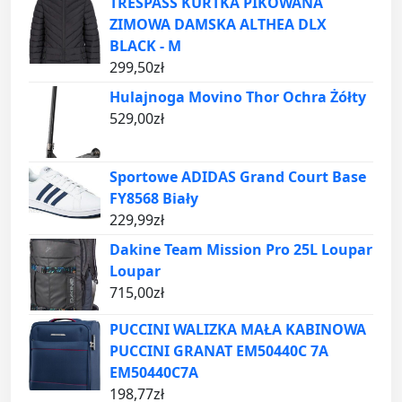
TRESPASS KURTKA PIKOWANA
ZIMOWA DAMSKA ALTHEA DLX
BLACK - M
299,50
zł
Hulajnoga Movino Thor Ochra Żółty
529,00
zł
Sportowe ADIDAS Grand Court Base
FY8568 Biały
229,99
zł
Dakine Team Mission Pro 25L Loupar
Loupar
715,00
zł
PUCCINI WALIZKA MAŁA KABINOWA
PUCCINI GRANAT EM50440C 7A
EM50440C7A
198,77
zł