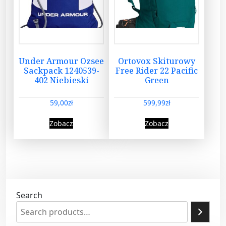
Under Armour Ozsee
Ortovox Skiturowy
Sackpack 1240539-
Free Rider 22 Pacific
402 Niebieski
Green
59,00
zł
599,99
zł
Zobacz
Zobacz
Search