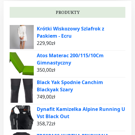
PRODUKTY
Krótki Wiskozowy Szlafrok z
Paskiem - Ecru
229,90
zł
Atos Materac 200/115/10Cm
Gimnastyczny
350,00
zł
Black Yak Spodnie Canchim
Blackyak Szary
749,00
zł
Dynafit Kamizelka Alpine Running U
Vst Black Out
358,72
zł