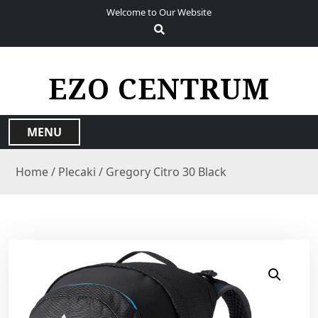
S
Welcome to Our Website
k
i
p
t
EZO CENTRUM
o
c
o
MENU
n
t
Home
/
Plecaki
/ Gregory Citro 30 Black
e
n
t