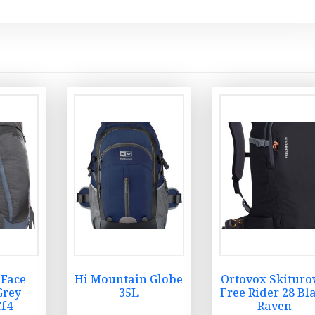
 Face
Hi Mountain Globe
Ortovox Skitur
Grey
35L
Free Rider 28 Bl
f4
Raven