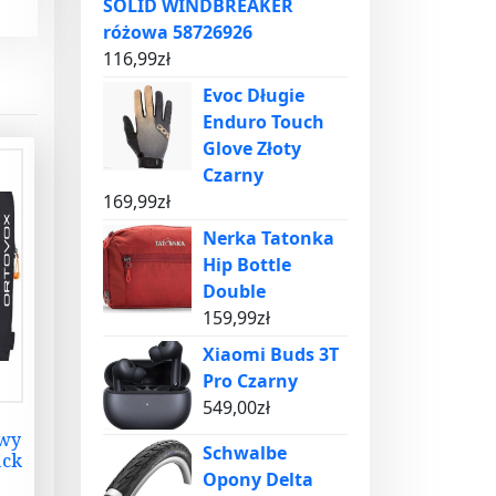
SOLID WINDBREAKER
różowa 58726926
116,99
zł
Evoc Długie
Enduro Touch
Glove Złoty
Czarny
169,99
zł
Nerka Tatonka
Hip Bottle
Double
159,99
zł
Xiaomi Buds 3T
Pro Czarny
549,00
zł
owy
Schwalbe
ack
Opony Delta