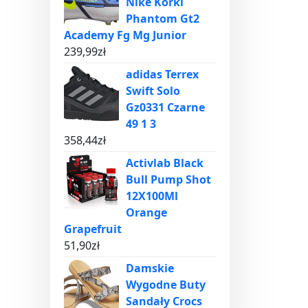
Nike Korki
Phantom Gt2
Academy Fg Mg Junior
239,99
zł
adidas Terrex
Swift Solo
Gz0331 Czarne
49 1 3
358,44
zł
Activlab Black
Bull Pump Shot
12X100Ml
Orange
Grapefruit
51,90
zł
Damskie
Wygodne Buty
Sandały Crocs