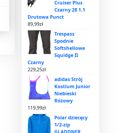
Cruiser Plus
Czarny 28 1.1
Drutowa Punct
89,99
zł
Trespass
Spodnie
Softshellowe
Squidge II
Czarny
229,25
zł
adidas Strój
Kostium Junior
Niebieski
Różowy
119,99
zł
Polar dziecęcy
1/2-zip
GLADDNER