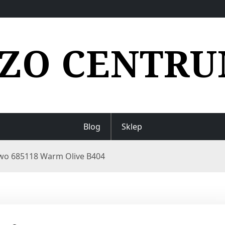
ZO CENTR
Blog
Sklep
Two 685118 Warm Olive B404