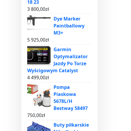
18 23
3 800,00
zł
Dye Marker
Paintballowy
M3+
5 925,00
zł
Garmin
Optymalizator
Jazdy Po Torze
Wyścigowym Catalyst
4 499,00
zł
Pompa
Piaskowa
5678L/H
Bestway 58497
750,00
zł
Buty piłkarskie