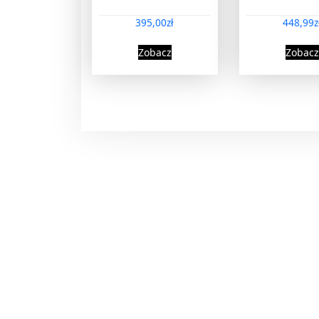
395,00
zł
448,99
z
Zobacz
Zobacz