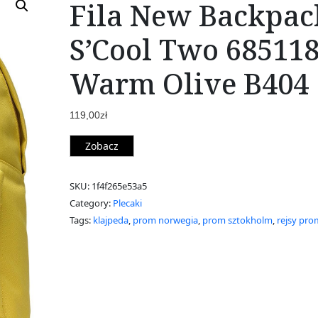
Fila New Backpac
S’Cool Two 68511
Warm Olive B404
119,00
zł
Zobacz
SKU:
1f4f265e53a5
Category:
Plecaki
Tags:
klajpeda
,
prom norwegia
,
prom sztokholm
,
rejsy pr