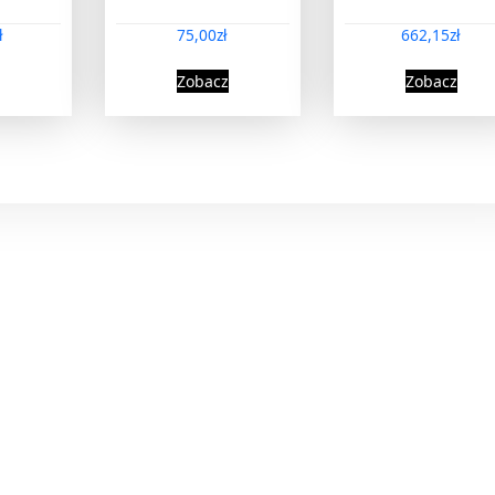
ł
75,00
zł
662,15
zł
Zobacz
Zobacz