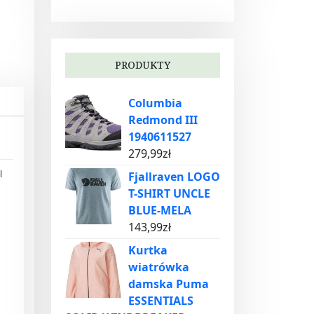
PRODUKTY
Columbia
Redmond III
1940611527
279,99
zł
l
Fjallraven LOGO
T-SHIRT UNCLE
BLUE-MELA
143,99
zł
Kurtka
wiatrówka
damska Puma
ESSENTIALS