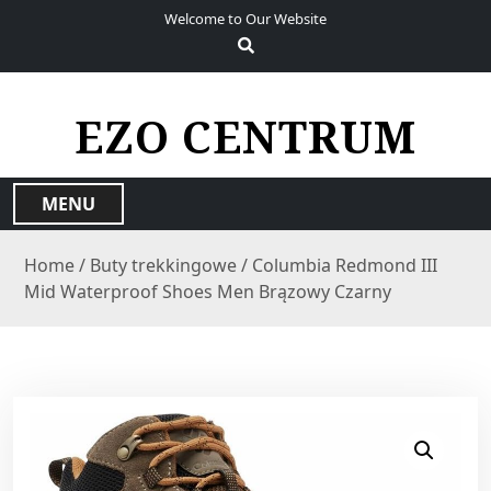
S
Welcome to Our Website
k
i
p
t
EZO CENTRUM
o
c
o
MENU
n
t
Home
/
Buty trekkingowe
/ Columbia Redmond III
e
Mid Waterproof Shoes Men Brązowy Czarny
n
t