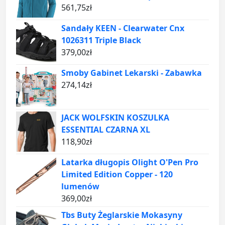
561,75
zł
Sandały KEEN - Clearwater Cnx
1026311 Triple Black
379,00
zł
Smoby Gabinet Lekarski - Zabawka
274,14
zł
JACK WOLFSKIN KOSZULKA
ESSENTIAL CZARNA XL
118,90
zł
Latarka długopis Olight O'Pen Pro
Limited Edition Copper - 120
lumenów
369,00
zł
Tbs Buty Żeglarskie Mokasyny