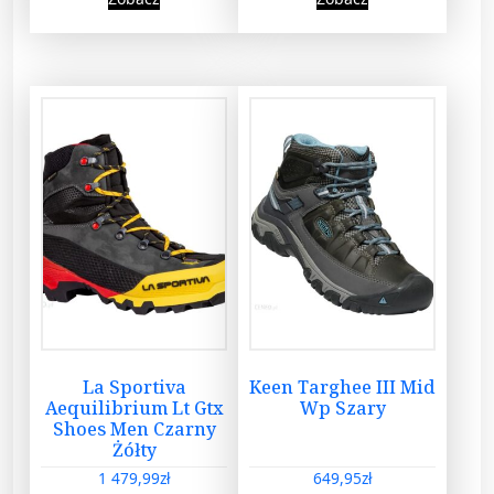
La Sportiva
Keen Targhee III Mid
Aequilibrium Lt Gtx
Wp Szary
Shoes Men Czarny
Żółty
1 479,99
zł
649,95
zł