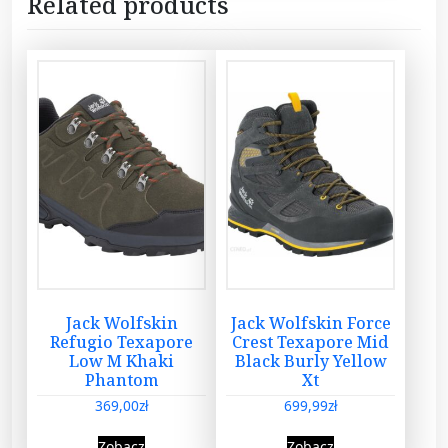
Related products
Jack Wolfskin
Jack Wolfskin Force
Refugio Texapore
Crest Texapore Mid
Low M Khaki
Black Burly Yellow
Phantom
Xt
369,00
zł
699,99
zł
Zobacz
Zobacz