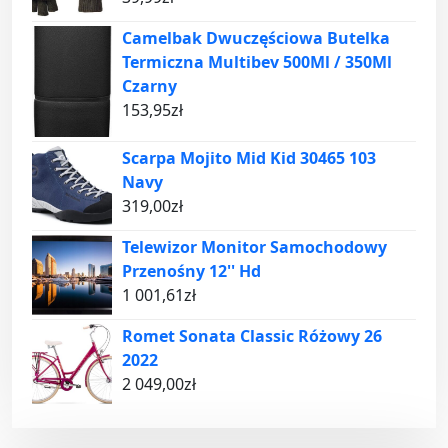
Camelbak Dwuczęściowa Butelka
Termiczna Multibev 500Ml / 350Ml
Czarny
153,95
zł
Scarpa Mojito Mid Kid 30465 103
Navy
319,00
zł
Telewizor Monitor Samochodowy
Przenośny 12'' Hd
1 001,61
zł
Romet Sonata Classic Różowy 26
2022
2 049,00
zł