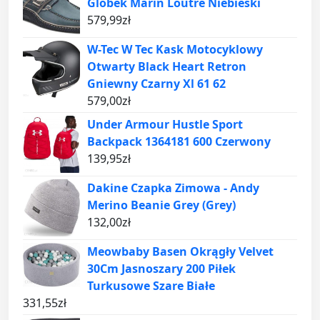
Globek Marin Loutre Niebieski
579,99
zł
W-Tec W Tec Kask Motocyklowy
Otwarty Black Heart Retron
Gniewny Czarny Xl 61 62
579,00
zł
Under Armour Hustle Sport
Backpack 1364181 600 Czerwony
139,95
zł
Dakine Czapka Zimowa - Andy
Merino Beanie Grey (Grey)
132,00
zł
Meowbaby Basen Okrągły Velvet
30Cm Jasnoszary 200 Piłek
Turkusowe Szare Białe
331,55
zł