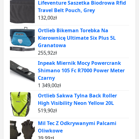
Lifeventure Saszetka Biodrowa Rfid
Travel Belt Pouch, Grey
132,00
zł
Ortlieb Bikeman Torebka Na
Kierownicę Ultimate Six Plus 5L
Granatowa
255,92
zł
Inpeak Miernik Mocy Powercrank
Shimano 105 Fc R7000 Power Meter
Czarny
1 349,00
zł
Ortlieb Sakwa Tylna Back Roller
High Visibility Neon Yellow 20L
519,90
zł
Mil Tec Z Odkrywanymi Palcami
Oliwkowe
39,99
zł