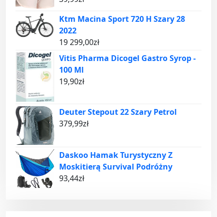
Ktm Macina Sport 720 H Szary 28
2022
19 299,00
zł
Vitis Pharma Dicogel Gastro Syrop -
100 Ml
19,90
zł
Deuter Stepout 22 Szary Petrol
379,99
zł
Daskoo Hamak Turystyczny Z
Moskitierą Survival Podróżny
93,44
zł