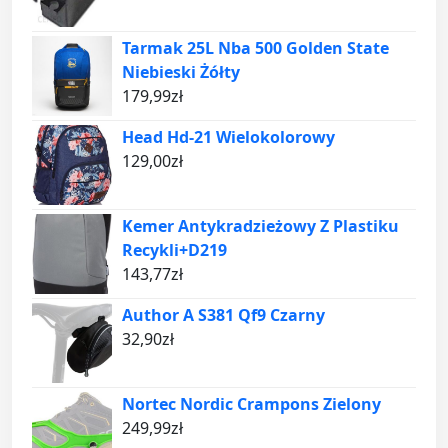
Tarmak 25L Nba 500 Golden State
Niebieski Żółty
179,99
zł
Head Hd-21 Wielokolorowy
129,00
zł
Kemer Antykradzieżowy Z Plastiku
Recykli+D219
143,77
zł
Author A S381 Qf9 Czarny
32,90
zł
Nortec Nordic Crampons Zielony
249,99
zł