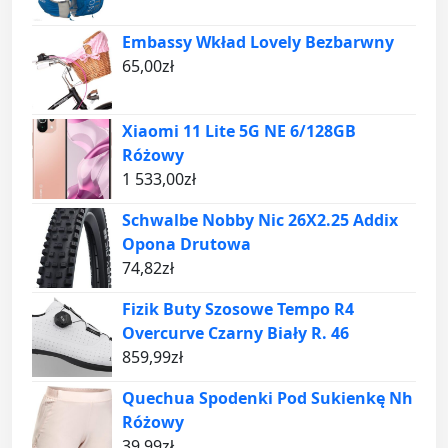
Embassy Wkład Lovely Bezbarwny
65,00
zł
Xiaomi 11 Lite 5G NE 6/128GB
Różowy
1 533,00
zł
Schwalbe Nobby Nic 26X2.25 Addix
Opona Drutowa
74,82
zł
Fizik Buty Szosowe Tempo R4
Overcurve Czarny Biały R. 46
859,99
zł
Quechua Spodenki Pod Sukienkę Nh
Różowy
39,99
zł