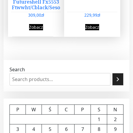
Futureshell Fx5553
Ftwwht/Cblack/Seso
re
309,00
zł
229,99
zł
Zobacz
Zobacz
Search
P
W
Ś
C
P
S
N
1
2
3
4
5
6
7
8
9