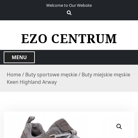
S
Welcome to Our Website
k
i
p
t
EZO CENTRUM
o
c
o
MENU
n
t
Home
/
Buty sportowe męskie
/ Buty miejskie męskie
e
Keen Highland Arway
n
t