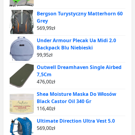
Bergson Turystyczny Matterhorn 60
Grey
569,99
zł
Under Armour Plecak Ua Midi 2.0
Backpack Blu Niebieski
99,95
zł
Outwell Dreamhaven Single Airbed
7,5Cm
476,00
zł
Shea Moisture Maska Do Włosów
Black Castor Oil 340 Gr
116,40
zł
Ultimate Direction Ultra Vest 5.0
569,00
zł