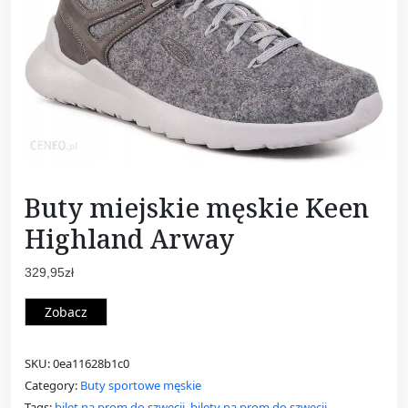
Buty miejskie męskie Keen
Highland Arway
329,95
zł
Zobacz
SKU:
0ea11628b1c0
Category:
Buty sportowe męskie
Tags:
bilet na prom do szwecji
,
bilety na prom do szwecji
,