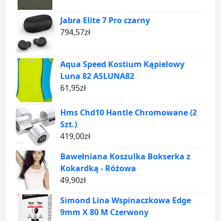
Jabra Elite 7 Pro czarny
794,57
zł
Aqua Speed Kostium Kąpielowy
Luna 82 ASLUNA82
61,95
zł
Hms Chd10 Hantle Chromowane (2
Szt.)
419,00
zł
Bawełniana Koszulka Bokserka z
Kokardką - Różowa
49,90
zł
Simond Lina Wspinaczkowa Edge
9mm X 80 M Czerwony