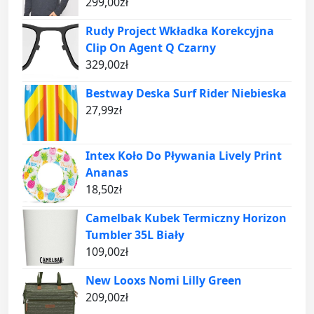
299,00
zł
Rudy Project Wkładka Korekcyjna
Clip On Agent Q Czarny
329,00
zł
Bestway Deska Surf Rider Niebieska
27,99
zł
Intex Koło Do Pływania Lively Print
Ananas
18,50
zł
Camelbak Kubek Termiczny Horizon
Tumbler 35L Biały
109,00
zł
New Looxs Nomi Lilly Green
209,00
zł