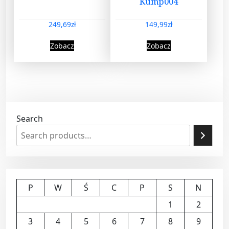
Kump004
249,69
zł
149,99
zł
Zobacz
Zobacz
Search
P
W
Ś
C
P
S
N
1
2
3
4
5
6
7
8
9