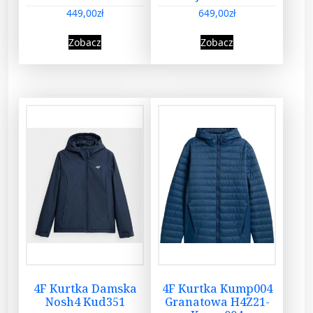
449,00
zł
649,00
zł
Zobacz
Zobacz
4F Kurtka Damska
4F Kurtka Kump004
Nosh4 Kud351
Granatowa H4Z21-