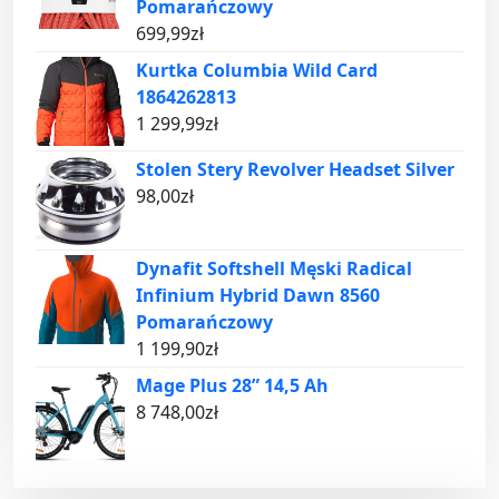
Pomarańczowy
699,99
zł
Kurtka Columbia Wild Card
1864262813
1 299,99
zł
Stolen Stery Revolver Headset Silver
98,00
zł
Dynafit Softshell Męski Radical
Infinium Hybrid Dawn 8560
Pomarańczowy
1 199,90
zł
Mage Plus 28” 14,5 Ah
8 748,00
zł