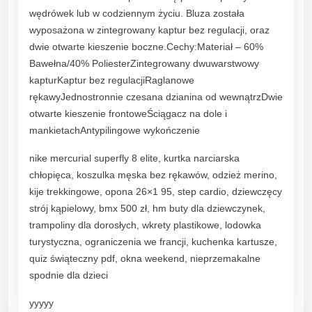
wędrówek lub w codziennym życiu. Bluza została
wyposażona w zintegrowany kaptur bez regulacji, oraz
dwie otwarte kieszenie boczne.Cechy:Materiał – 60%
Bawełna/40% PoliesterZintegrowany dwuwarstwowy
kapturKaptur bez regulacjiRaglanowe
rękawyJednostronnie czesana dzianina od wewnątrzDwie
otwarte kieszenie frontoweŚciągacz na dole i
mankietachAntypilingowe wykończenie
nike mercurial superfly 8 elite, kurtka narciarska
chłopięca, koszulka męska bez rękawów, odzież merino,
kije trekkingowe, opona 26×1 95, step cardio, dziewczęcy
strój kąpielowy, bmx 500 zł, hm buty dla dziewczynek,
trampoliny dla dorosłych, wkrety plastikowe, lodowka
turystyczna, ograniczenia we francji, kuchenka kartusze,
quiz świąteczny pdf, okna weekend, nieprzemakalne
spodnie dla dzieci
yyyyy