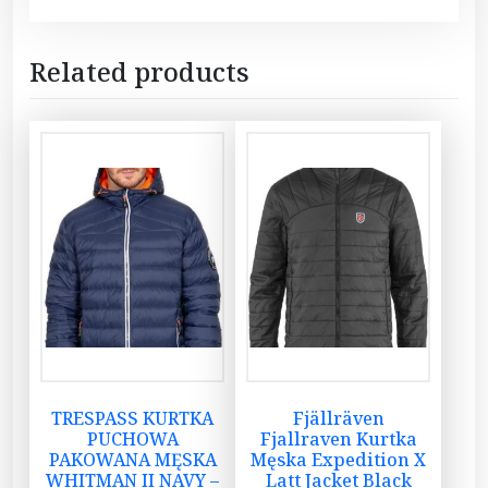
Related products
TRESPASS KURTKA
Fjällräven
PUCHOWA
Fjallraven Kurtka
PAKOWANA MĘSKA
Męska Expedition X
WHITMAN II NAVY –
Latt Jacket Black