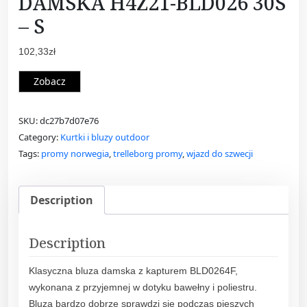
DAMSKA H4Z21-BLD026 30S
– S
102,33
zł
Zobacz
SKU:
dc27b7d07e76
Category:
Kurtki i bluzy outdoor
Tags:
promy norwegia
,
trelleborg promy
,
wjazd do szwecji
Description
Description
Klasyczna bluza damska z kapturem BLD0264F,
wykonana z przyjemnej w dotyku bawełny i poliestru.
Bluza bardzo dobrze sprawdzi się podczas pieszych