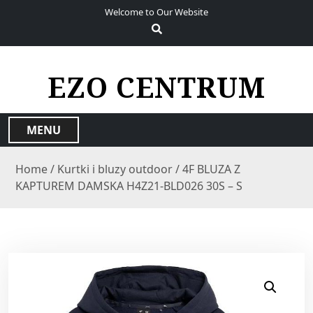
S
Welcome to Our Website
k
i
p
t
EZO CENTRUM
o
c
o
MENU
n
t
Home
/
Kurtki i bluzy outdoor
/ 4F BLUZA Z
e
KAPTUREM DAMSKA H4Z21-BLD026 30S – S
n
t