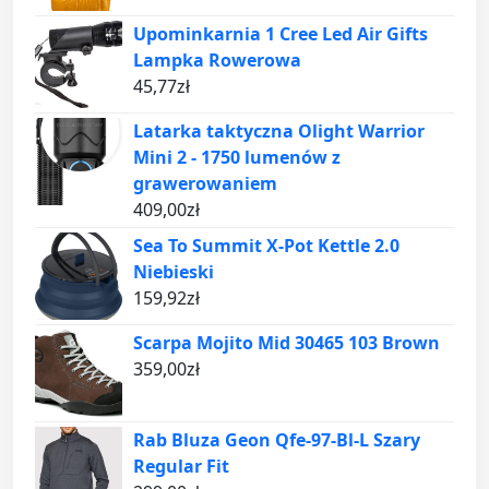
Upominkarnia 1 Cree Led Air Gifts
Lampka Rowerowa
45,77
zł
Latarka taktyczna Olight Warrior
Mini 2 - 1750 lumenów z
grawerowaniem
409,00
zł
Sea To Summit X-Pot Kettle 2.0
Niebieski
159,92
zł
Scarpa Mojito Mid 30465 103 Brown
359,00
zł
Rab Bluza Geon Qfe-97-Bl-L Szary
Regular Fit