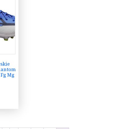
rskie
hantom
 Fg Mg