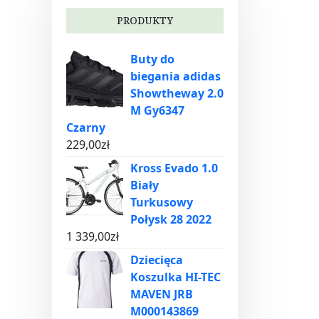
PRODUKTY
Buty do
biegania adidas
Showtheway 2.0
M Gy6347
Czarny
229,00
zł
Kross Evado 1.0
Biały
Turkusowy
Połysk 28 2022
1 339,00
zł
Dziecięca
Koszulka HI-TEC
MAVEN JRB
M000143869