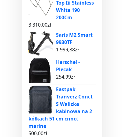
Top Iii Stainless
White 190
200Cm
3 310,00
zł
Saris M2 Smart
9930TF
1 999,88
zł
Herschel -
Plecak
254,99
zł
Eastpak
Tranverz Cnnct
S Walizka
kabinowa na 2
kółkach 51 cm cnnct
marine
500,00
zł