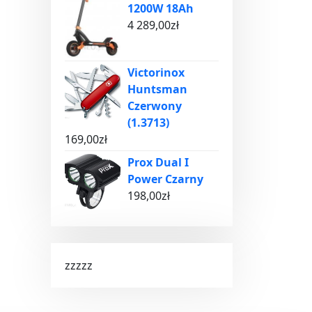
1200W 18Ah
4 289,00
zł
Victorinox
Huntsman
Czerwony
(1.3713)
169,00
zł
Prox Dual I
Power Czarny
198,00
zł
zzzzz