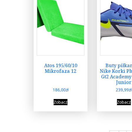
Atos 195/60/10
Buty piłka
Mikrofaza 12
Nike Korki P
Gt2 Academy
Junior
186,00
zł
239,99
zł
Zobacz
Zobacz