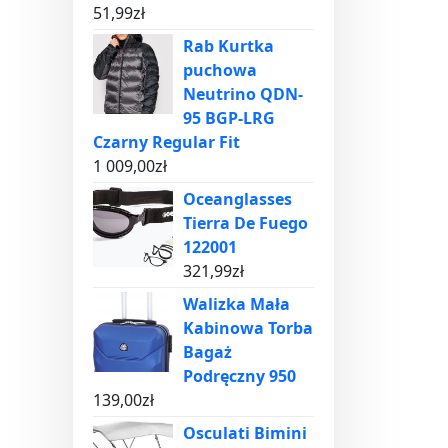
51,99
zł
Rab Kurtka
puchowa
Neutrino QDN-
95 BGP-LRG
Czarny Regular Fit
1 009,00
zł
Oceanglasses
Tierra De Fuego
122001
321,99
zł
Walizka Mała
Kabinowa Torba
Bagaż
Podręczny 950
139,00
zł
Osculati Bimini