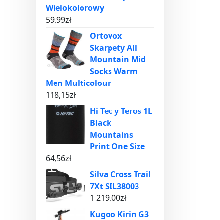
Wielokolorowy
59,99
zł
Ortovox
Skarpety All
Mountain Mid
Socks Warm
Men Multicolour
118,15
zł
Hi Tec y Teros 1L
Black
Mountains
Print One Size
64,56
zł
Silva Cross Trail
7Xt SIL38003
1 219,00
zł
Kugoo Kirin G3