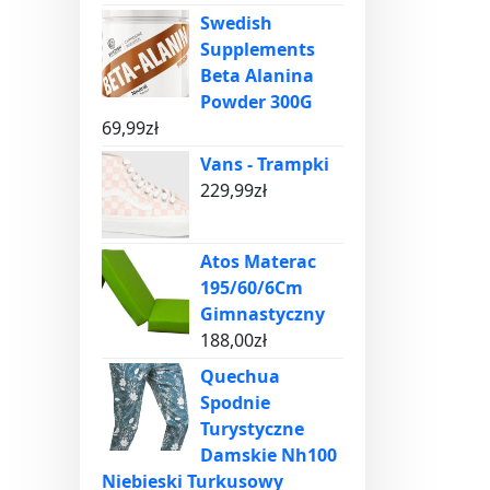
Swedish
Supplements
Beta Alanina
Powder 300G
69,99
zł
Vans - Trampki
229,99
zł
Atos Materac
195/60/6Cm
Gimnastyczny
188,00
zł
Quechua
Spodnie
Turystyczne
Damskie Nh100
Niebieski Turkusowy